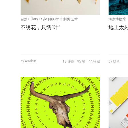
自然 Hillary Fayle 剪纸 树叶 刺绣 艺术
海底博物馆
不绣花，只绣“叶”
地上太
by Asakur
13 评论
95 赞
44 收藏
by 鲸鱼