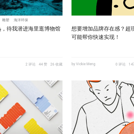
雕塑
海洋环保
热，待我潜进海里逛博物馆
想要增加品牌存在感？超
可能帮你快速实现！
by Vickie Meng
2 评论
44 赞
26 收藏
0 评论
14