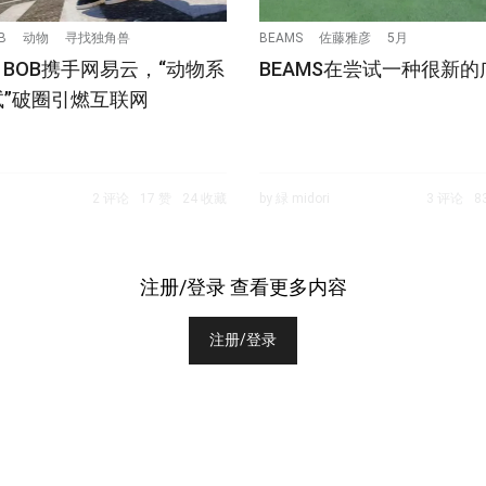
B
动物
寻找独角兽
BEAMS
佐藤雅彦
5月
ER BOB携手网易云，“动物系
BEAMS在尝试一种很新的
”破圈引燃互联网
2 评论
17 赞
24 收藏
by 緑 midori
3 评论
8
注册/登录 查看更多内容
注册/登录