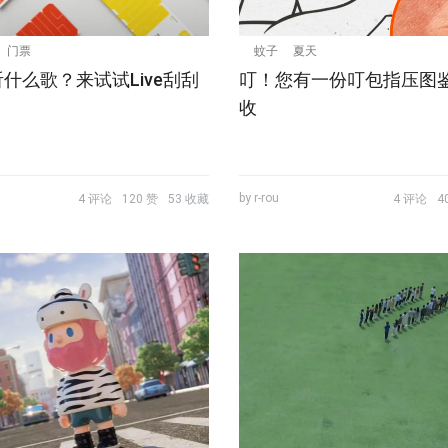
门票
蚊子
夏天
什么歌？来试试Live刮刮
叮！您有一份叮包指压图
收
by r-rou
4 评论
120 赞
53 收藏
4 评论
4