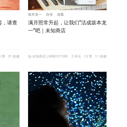
坂本龙一
自传
连载
鉴，请查
满月照常升起，让我们“活成坂本龙
一”吧｜未知商店
0 赞
31 收藏
by 未知商店 | MINDSTORE
2 评论
13 赞
11 收藏