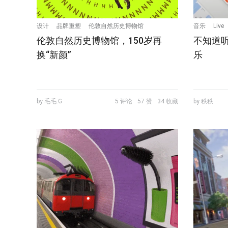
设计
品牌重塑
伦敦自然历史博物馆
音乐
Live
伦敦自然历史博物馆，150岁再
不知道听
换“新颜”
乐
by 毛毛.G
5 评论
57 赞
34 收藏
by 秩秩