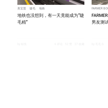
美宝莲
睫毛
地铁
FARMER BO
地铁也没想到，有一天竟能成为“睫
FARM
毛精”
男友测试
by 鲸鱼
6 评论
52 赞
27 收藏
by 毛毛.G