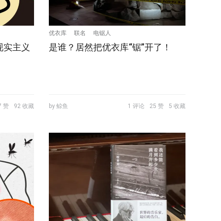
优衣库
联名
电锯人
现实主义
是谁？居然把优衣库“锯”开了！
7 赞
92 收藏
by 鲸鱼
1 评论
25 赞
5 收藏