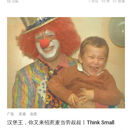
by 活腻
7 评论
93 赞
51 收藏
广告
灵感
创意
汉堡王，你又来招惹麦当劳叔叔丨Think Small