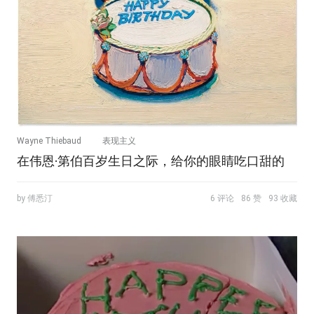
Wayne Thiebaud
表现主义
在伟恩·第伯百岁生日之际，给你的眼睛吃口甜的
by 傅悉汀
6 评论
86 赞
93 收藏