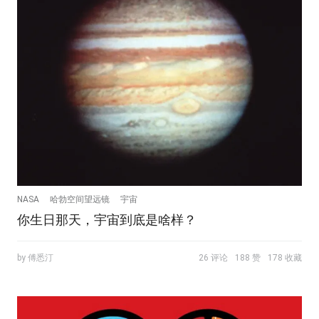
NASA
哈勃空间望远镜
宇宙
你生日那天，宇宙到底是啥样？
by 傅悉汀
26 评论
188 赞
178 收藏