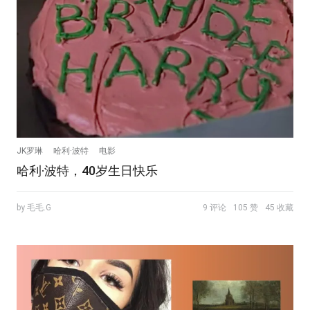
JK罗琳
哈利·波特
电影
哈利·波特，40岁生日快乐
by 毛毛.G
9 评论
105 赞
45 收藏