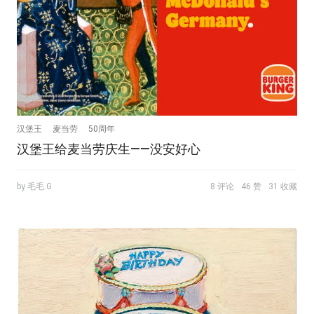
汉堡王
麦当劳
50周年
汉堡王给麦当劳庆生——没安好心
by 毛毛.G
8 评论
46 赞
31 收藏