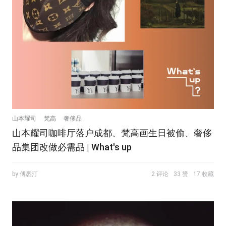
山本耀司
梵高
奢侈品
山本耀司咖啡厅落户成都、梵高画生日被偷、奢侈
品集团改做必需品 | What's up
by 傅悉汀
2 评论
33 赞
17 收藏