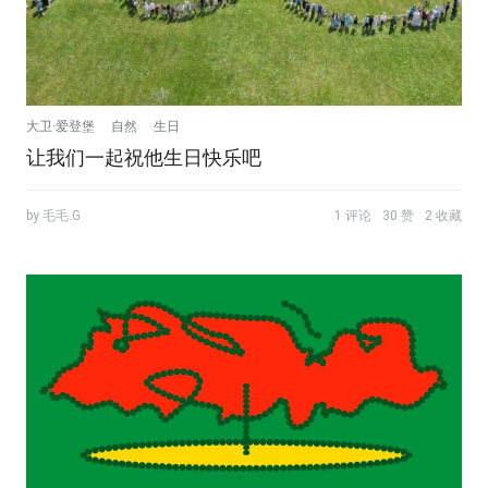
大卫·爱登堡
自然
生日
让我们一起祝他生日快乐吧
by 毛毛.G
1 评论
30 赞
2 收藏