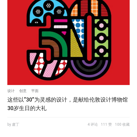
设计
创意
平面
这些以“30”为灵感的设计，是献给伦敦设计博物馆
30岁生日的大礼
by 盧丁
4 评论
111 赞
100 收藏