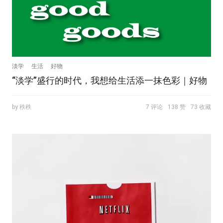
淡学
生活
好物
“淡学”盛行的时代，我想给生活添一抹色彩｜好物
by 秩秩
7 评论
138 赞
73 收藏