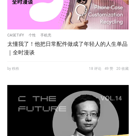
CASETiFY
个性
手机壳
太懂我了！他把日常配件做成了年轻人的人生单品
｜全时漫谈
by 秩秩
18 评论
49 赞
20 收藏