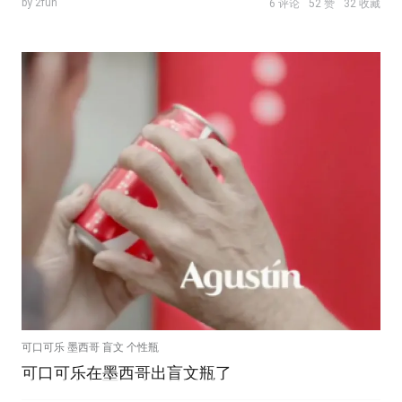
by 2fun
6 评论
52 赞
32 收藏
可口可乐 墨西哥 盲文 个性瓶
可口可乐在墨西哥出盲文瓶了