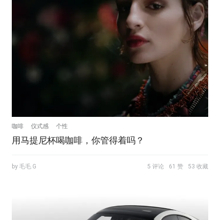
咖啡
仪式感
个性
用马提尼杯喝咖啡，你管得着吗？
by 毛毛.G
5 评论
61 赞
53 收藏