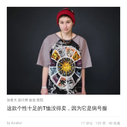
加拿大 设计师 改造 医院
这款个性十足的T恤没得卖，因为它是病号服
by Asakur
17 评论
105 赞
40 收藏