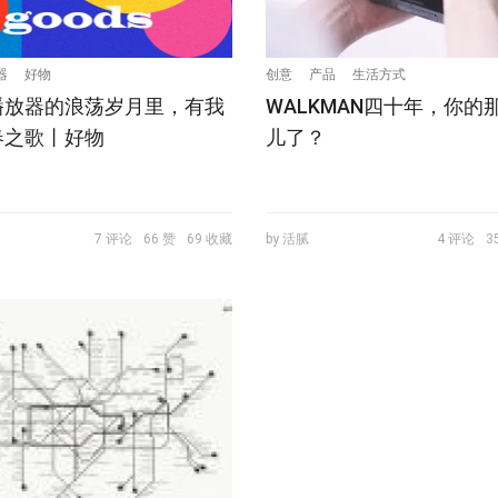
器
好物
创意
产品
生活方式
播放器的浪荡岁月里，有我
WALKMAN四十年，你的
春之歌丨好物
儿了？
7 评论
66 赞
69 收藏
by 活腻
4 评论
3