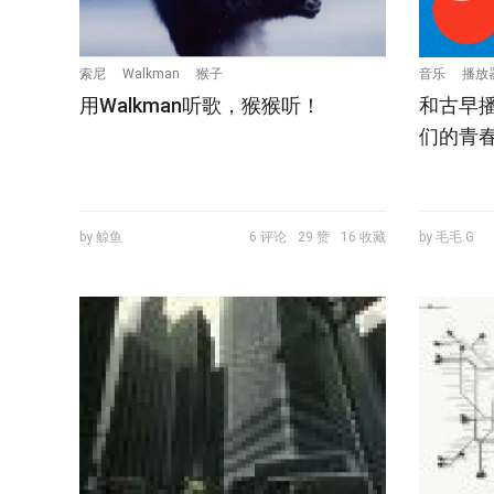
索尼
Walkman
猴子
音乐
播放
用Walkman听歌，猴猴听！
和古早
们的青
by 鲸鱼
6 评论
29 赞
16 收藏
by 毛毛.G