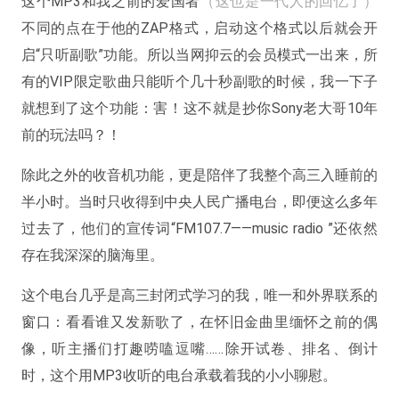
这个MP3和我之前的爱国者
（这也是一代人的回忆了）
不同的点在于他的ZAP格式，启动这个格式以后就会开
启“只听副歌”功能。所以当网抑云的会员模式一出来，所
有的VIP限定歌曲只能听个几十秒副歌的时候，我一下子
就想到了这个功能：害！这不就是抄你Sony老大哥10年
前的玩法吗？！
除此之外的收音机功能，更是陪伴了我整个高三入睡前的
半小时。当时只收得到中央人民广播电台，即便这么多年
过去了，他们的宣传词“FM107.7——music radio ”还依然
存在我深深的脑海里。
这个电台几乎是高三封闭式学习的我，唯一和外界联系的
窗口
：看看谁又发新歌了，在怀旧金曲里缅怀之前的偶
像，听主播们打趣唠嗑逗嘴……除开试卷、排名、倒计
时，这个用MP3收听的电台承载着我的小小聊慰。