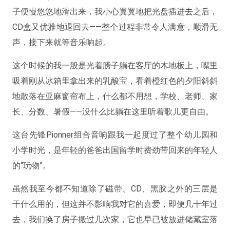
子便慢悠悠地滑出来，我小心翼翼地把光盘插进去之后，
CD盒又优雅地退回去——
整个过程非常令人满意，顺滑无
声，接下来就等音乐响起
。
这个时候的我一般是光着膀子躺在客厅的木地板上，嘴里
吸着刚从冰箱里拿出来的乳酸宝，看着橙红色的夕阳斜斜
地散落在亚麻窗帘布上，什么都不用想，学校、老师、家
长、分数、暑假——没什么比躺在这里听着歌儿更自由。
这台先锋Pionner组合音响跟我一起度过了整个幼儿园和
小学时光，是年轻的爸爸出国留学时费劲带回来的年轻人
的“玩物”。
虽然我至今都不知道除了磁带、CD、黑胶之外的三层是
干什么用的，但这并不影响我对它的喜爱，即便几十年过
去，我们换了房子搬过几次家，它也早已被放进储藏室落