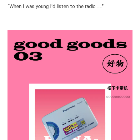
“
When I was young I'd listen to the radio……
”