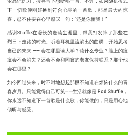
依靠记忆力，搜寻当下想听那一首。不过，如果随机模式
下一切歌便刚好换到符合心境的一首歌，那是最大的惊
喜，忍不住要在心里感叹一句：“还是你懂我！”
感谢Shuffle在漫长的走读生涯里，帮我打发掉了那些在
烈日下走路的时光。听着耳机里流淌出的曲调，开始思考
自己的未来 —— 会在哪里读大学？读什么专业？脸上的痘
痘会不会消失？还会不会和同窗的老友保持联系？那个他
会在哪里？
如今回过头来，时不时地想起那段不知道在烦恼什么的青
春岁月。只能觉得自己可笑——
生活就像是iPod Shuffle，
你永远不知道下一首歌是什么歌
，你能做的，只是用心地
倾听与感受。