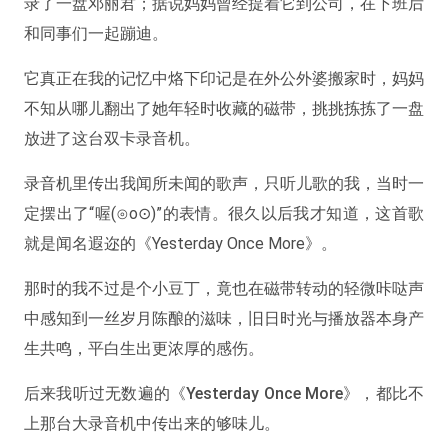
录了一盘邓丽君；据说妈妈曾经提着它到公司，在下班后
和同事们一起蹦迪。
它真正在我的记忆中烙下印记是在外公外婆搬家时，妈妈
不知从哪儿翻出了她年轻时收藏的磁带，挑挑拣拣了一盘
放进了这台双卡录音机。
录音机里传出我闻所未闻的歌声，只听儿歌的我，当时一
定摆出了“喔(⊙o⊙)”的表情。很久以后我才知道，这首歌
就是闻名遐迩的《Yesterday Once More》。
那时的我不过是个小豆丁，竟也在磁带转动的轻微咔哒声
中感知到一丝岁月陈酿的滋味，旧日时光与播放器本身产
生共鸣，平白生出更浓厚的感伤。
后来我听过无数遍的《Yesterday Once More》，都比不
上那台大录音机中传出来的够味儿。