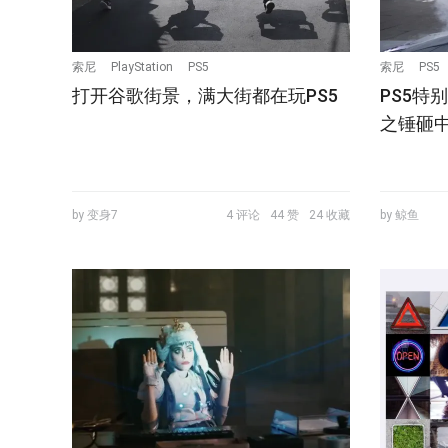
索尼
PlayStation
PS5
索尼
PS5
打开谷歌街景，满大街都在玩PS5
PS5特
之锤砸
by 变身7
4 评论
44 赞
24 收藏
by 鲸鱼