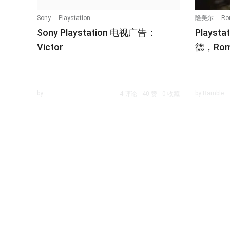
Sony
Playstation
隆美尔
Ro
Sony Playstation 电视广告：
Playsta
Victor
德，Rom
by
by Ramble
4 评论
40 赞
0 收藏