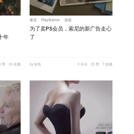
索尼
PlayStation
游戏
为了卖PS会员，索尼的新广告走心
二十年
了
3 赞
26 收藏
by 鲸鱼
9 评论
25 赞
7 收藏