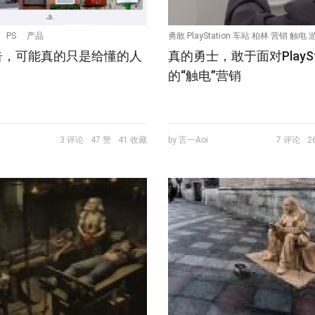
PS
产品
勇敢 PlayStation 车站 柏林 营销 触电
告，可能真的只是给懂的人
真的勇士，敢于面对PlaySta
的“触电”营销
3 评论
47 赞
41 收藏
by 言一Aoi
7 评论
2