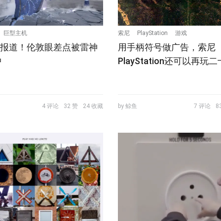
巨型主机
索尼
PlayStation
游戏
别报道！伦敦眼差点被雷神
用手柄符号做广告，索尼
中
PlayStation还可以再玩
4 评论
32 赞
24 收藏
by 鲸鱼
7 评论
8