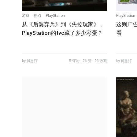
游戏
热点
PlayStation
PlayStation
从《后翼弃兵》到《失控玩家》，
这则广
PlayStation的tvc藏了多少彩蛋？
看
by 傅悉汀
5 评论
26 赞
23 收藏
by 傅悉汀