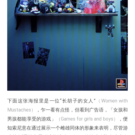
下面这张海报里是一位“长胡子的女人”
（Women with
Mustaches）
，乍一看有点怪，但看到广告语，「女孩和
男孩都能享受的游戏」
（Games for girls and boys）
，便
知索尼意在通过展示一个雌雄同体的形象来表明，尽管游