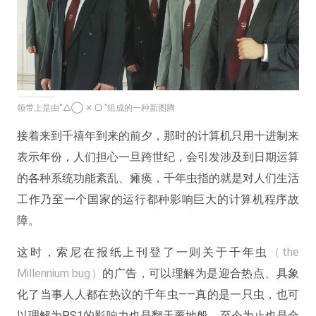
领带上是由“△◯ ✕ ▢ ”组成的一种新图腾
接着来到千禧年到来的前夕，那时的计算机只用十进制来
表示年份，人们担心一旦跨世纪，会引发涉及到日期运算
的各种系统功能紊乱、瘫痪，千年虫指的就是对人们生活
工作乃至一个国家的运行都种影响巨大的计算机程序故
障。
这时，索尼在报纸上刊登了一则关于千年虫
（the
Millennium bug）
的广告，可以理解为是迎合热点、具象
化了当事人人都在热议的千年虫——真的是一只虫，也可
以理解为PS1的影响力也是翻天覆地般，至今为止也是全