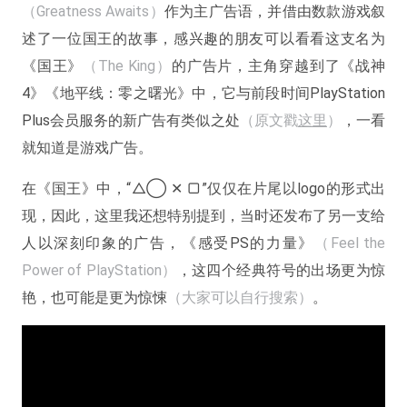
（Greatness Awaits）
作为主广告语，并借由数款游戏叙
述了一位国王的故事，感兴趣的朋友可以看看这支名为
《国王》
（The King）
的广告片，主角穿越到了《战神
4》《地平线：零之曙光》中，它与前段时间PlayStation
Plus会员服务的新广告有类似之处
（原文戳
这里
）
，一看
就知道是游戏广告。
在《国王》中，“△◯ ✕ ▢”仅仅在片尾以logo的形式出
现，因此，这里我还想特别提到，当时还发布了另一支给
人以深刻印象的广告，《感受PS的力量》
（Feel the
Power of PlayStation）
，这四个经典符号的出场更为惊
艳，也可能是更为惊悚
（大家可以自行搜索）
。