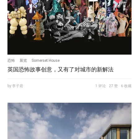
恐怖
展览
Somerset House
英国恐怖故事创意，又有了对城市的新解法
by 李子君
1 评论
27 赞
6 收藏