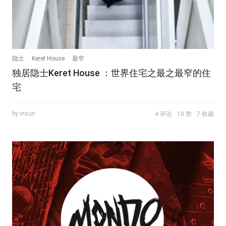
隐士
Keret House
最窄
独居隐士Keret House ：世界住宅之最之最窄的住
宅
by insun
4 评论
18 赞
7 收藏