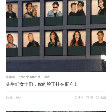
肖像画
Kessels Kramer
酒店
先生们女士们，你的脸正挂在窗户上
by 緑 midori
2 评论
77 赞
65 收藏