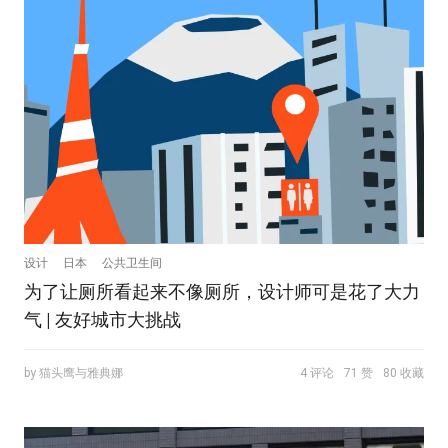
设计
日本
公共卫生间
为了让厕所看起来不像厕所，设计师可是花了大力
气 | 友好城市大挑战
by 猫头鹰与雅典娜
4 评论
71 赞
80 收藏