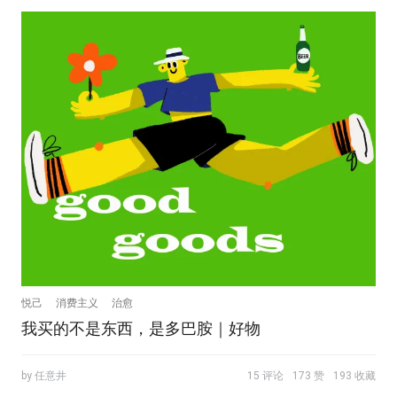
悦己
消费主义
治愈
我买的不是东西，是多巴胺｜好物
by 任意井
15 评论
173 赞
193 收藏