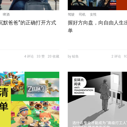
啤酒
驾驶
司机
女性
沉默爸爸”的正确打开方式
握好方向盘，向自由人生
单
4 评论
33 赞
20 收藏
by 鲸鱼
2 评论
9