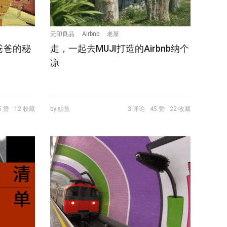
无印良品
Airbnb
老屋
爸爸的秘
走，一起去MUJI打造的Airbnb纳个
凉
5 赞
12 收藏
by 鲸鱼
3 评论
45 赞
22 收藏