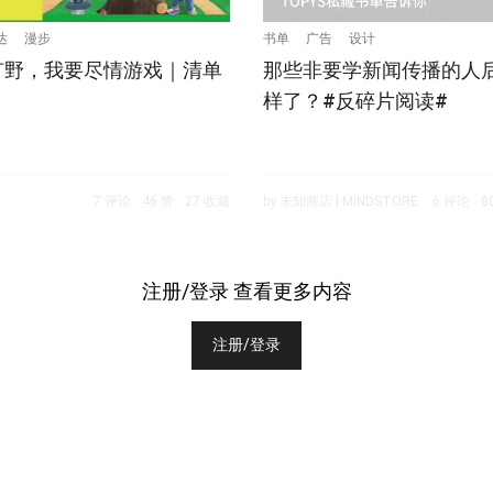
达
漫步
书单
广告
设计
旷野，我要尽情游戏｜清单
那些非要学新闻传播的人
样了？#反碎片阅读#
7 评论
46 赞
27 收藏
by 未知商店 | MINDSTORE
6 评论
8
注册/登录 查看更多内容
注册/登录