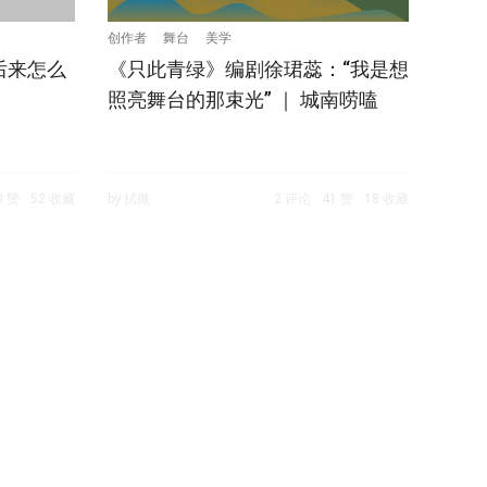
创作者
舞台
美学
后来怎么
《只此青绿》编剧徐珺蕊：“我是想
照亮舞台的那束光” ｜ 城南唠嗑
0 赞
52 收藏
by 拭微
2 评论
41 赞
18 收藏