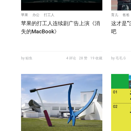
苹果
办公
打工人
育儿
爸爸
苹果的打工人连续剧广告上演《消
这才是“
失的MacBook》
吧
by 鲸鱼
4 评论
28 赞
19 收藏
by 毛毛.G