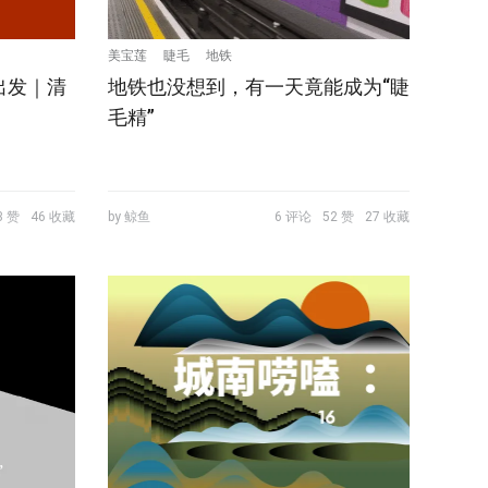
美宝莲
睫毛
地铁
出发｜清
地铁也没想到，有一天竟能成为“睫
毛精”
3 赞
46 收藏
by 鲸鱼
6 评论
52 赞
27 收藏