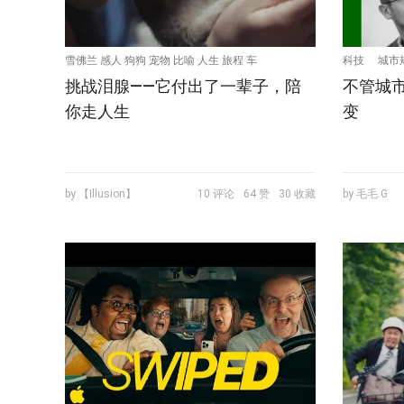
雪佛兰 感人 狗狗 宠物 比喻 人生 旅程 车
科技
城市
挑战泪腺——它付出了一辈子，陪
不管城
你走人生
变
by 【Illusion】
10 评论
64 赞
30 收藏
by 毛毛.G