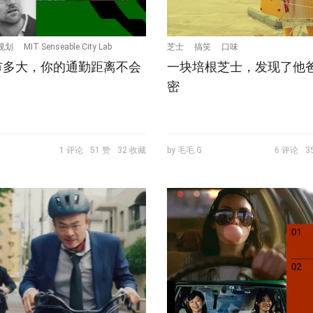
规划
MIT Senseable City Lab
芝士
搞笑
口味
市多大，你的通勤距离不会
一块培根芝士，发现了他
密
1 评论
51 赞
32 收藏
by 毛毛.G
6 评论
3