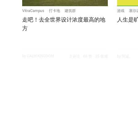
VitraCampus
打卡地
建筑群
游戏
塞尔
走吧！去全世界设计浓度最高的地
人生是
方
by CALM KINGDOM
3 评论
66 赞
35 收藏
by 阿诚。