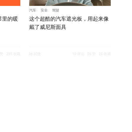
汽车
安全
驾驶
节里的暖
这个超酷的汽车遮光板，用起来像
戴了威尼斯面具
 赞
295 收藏
by 拭微
10 评论
56 赞
21 收藏