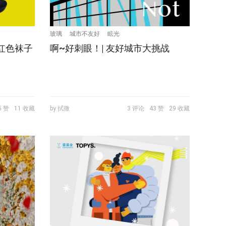
玻璃
城市不友好
眩光
上红色袜子
啊~好刺眼！| 友好城市大挑战
5 赞
11 收藏
by 拭微
3 评论
43 赞
29 收藏