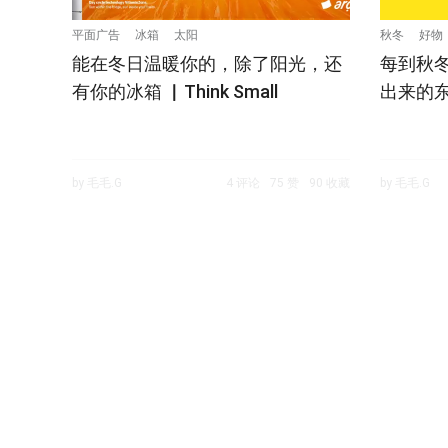
平面广告
冰箱
太阳
秋冬
好物
能在冬日温暖你的，除了阳光，还
每到秋
有你的冰箱 ▏Think Small
出来的
by 毛毛.G
4 评论
75 赞
90 收藏
by 毛毛.G