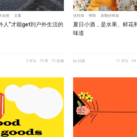
大自然
文案
伏特加
明快
灰鹅伏特加
外人”才能get到户外生活的
夏日小酒，是水果、鲜花
味道
3 评论
79 赞
72 收藏
by 拭微
11 评论
94