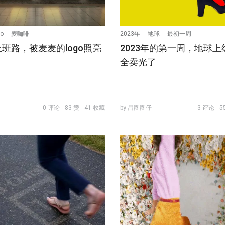
go
麦咖啡
2023年
地球
最初一周
班路，被麦麦的logo照亮
2023年的第一周，地球
全卖光了
0 评论
83 赞
41 收藏
by 昌圈圈仔
3 评论
5