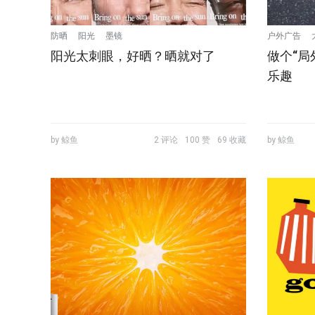
防晒
阳光
墨镜
户外广告
阳光太刺眼，好晒？晒就对了
做个“局
乐趣
by 鲸鱼
2 评论
100 赞
69 收藏
by 鲸鱼