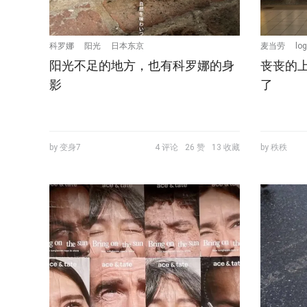
科罗娜
阳光
日本东京
麦当劳
lo
阳光不足的地方，也有科罗娜的身
丧丧的上
影
了
by 变身7
4 评论
26 赞
13 收藏
by 秩秩