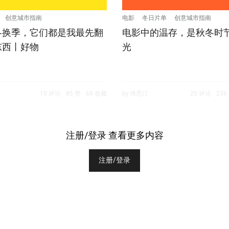
创意城市指南
电影
冬日片单
创意城市指南
冬换季，它们都是我最先翻
电影中的温存，是秋冬时
东西丨好物
光
10 评论
85 赞
68 收藏
by 傅悉汀
20 评论
236
注册/登录 查看更多内容
注册/登录