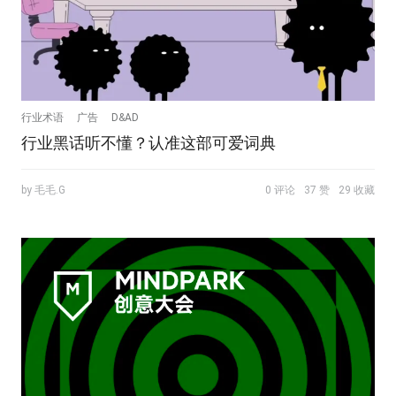
行业术语
广告
D&AD
行业黑话听不懂？认准这部可爱词典
by 毛毛.G
0 评论
37 赞
29 收藏