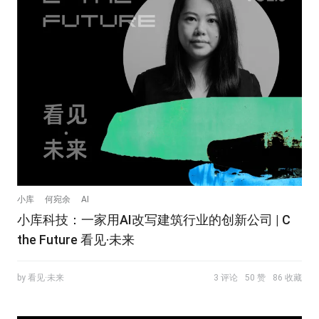
小库
何宛余
AI
小库科技：一家用AI改写建筑行业的创新公司 | C
the Future 看见·未来
by 看见·未来
3 评论
50 赞
86 收藏