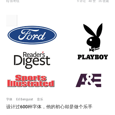
by 陈奇锐
9 评论
48 赞
36 收藏
字体
Ed Benguiat
音乐
设计过600种字体，他的初心却是做个乐手