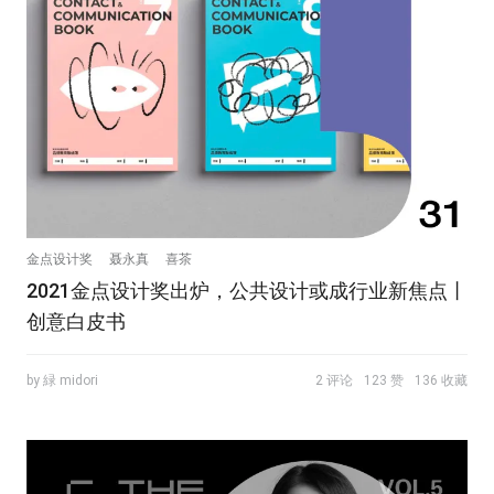
金点设计奖
聂永真
喜茶
2021金点设计奖出炉，公共设计或成行业新焦点丨
创意白皮书
by 緑 midori
2 评论
123 赞
136 收藏