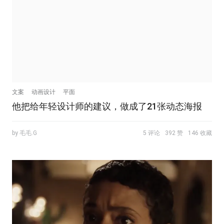
文案
动画设计
平面
他把给年轻设计师的建议，做成了21张动态海报
by 毛毛.G
5 评论
392 赞
146 收藏