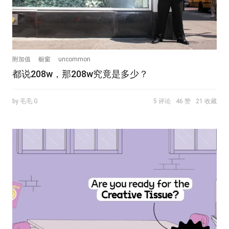
附加值
橱窗
uncommon
都说208w，那208w究竟是多少？
by 毛毛.G
5 评论
46 赞
21 收藏