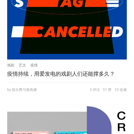
戏剧
艺文
疫情
疫情持续，用爱发电的戏剧人们还能撑多久？
by 猫头鹰与雅典娜
3 评论
51 赞
33 收藏