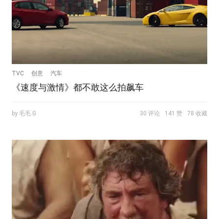
TVC
创意
汽车
《速度与激情》都不敢这么拍飙车
by 毛毛.G
30 评论
141 赞
78 收藏