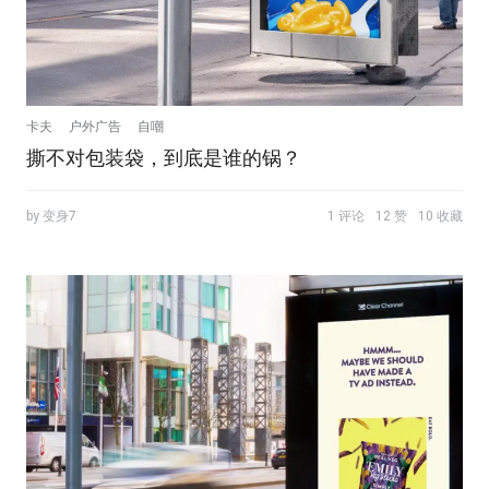
卡夫
户外广告
自嘲
撕不对包装袋，到底是谁的锅？
by 变身7
1 评论
12 赞
10 收藏