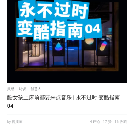
灵感
访谈
创意人
酷女孩上床前都要来点音乐 | 永不过时 变酷指南
04
by 摇摇冻
4 评论
17 赞
16 收藏