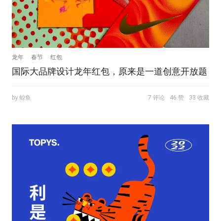
龙年
春节
红包
国际大品牌设计龙年红包，原来是一道创意开放题
by 鲸鱼
7 评论
46 赞
33 收藏