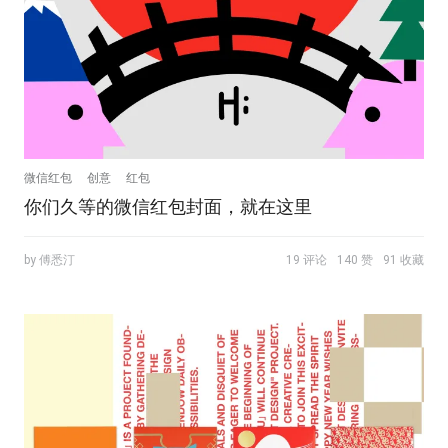
微信红包
创意
红包
你们久等的微信红包封面，就在这里
by 傅悉汀
19 评论
140 赞
91 收藏