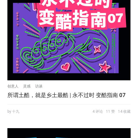
创意人
灵感
访谈
所谓土酷，就是乡土最酷 | 永不过时 变酷指南 07
by 十九
4 评论
11 赞
14 收藏