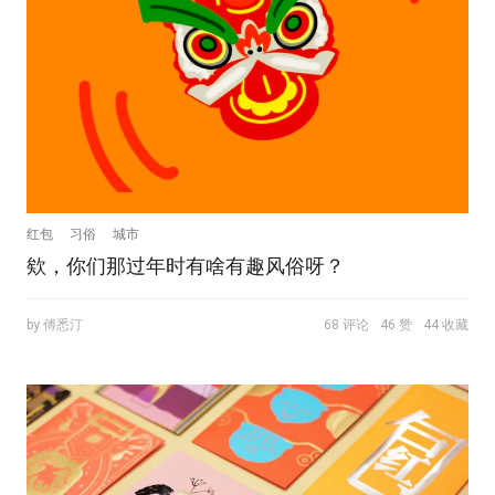
红包
习俗
城市
欸，你们那过年时有啥有趣风俗呀？
by 傅悉汀
68 评论
46 赞
44 收藏