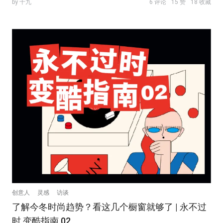
by 十九
6 评论
15 赞
18 收藏
创意人
灵感
访谈
了解今冬时尚趋势？看这几个橱窗就够了 | 永不过
时 变酷指南 02