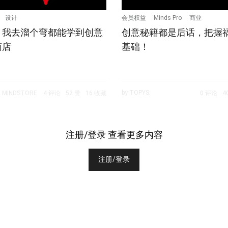
设计
会员权益
Minds Pro
商业
？我去溜个弯都能学到创意
创意秘籍都是后话，把握
商店
基础！
by TOPYS.
 MINDSTORE
4 评论
52 赞
16 收藏
0 评论
4
注册/登录 查看更多内容
注册/登录