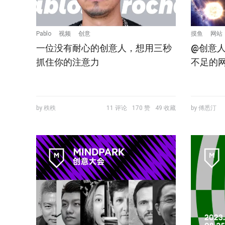
Pablo
视频
创意
摸鱼
网站
一位没有耐心的创意人，想用三秒
@创意
抓住你的注意力
不足的
by 秩秩
11 评论
170 赞
49 收藏
by 傅悉汀