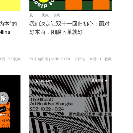
双11
优惠
创意
为本”的
我们决定让双十一回归初心：面对
lins
好东西，闭眼下单就好
0 赞
76 收藏
by 未知商店 | MINDSTORE
2 评论
18 赞
13 收藏