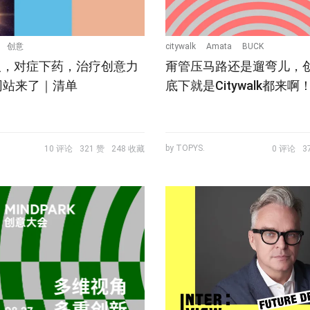
创意
citywalk
Amata
BUCK
人，对症下药，治疗创意力
甭管压马路还是遛弯儿，
网站来了｜清单
底下就是Citywalk都来啊
by TOPYS.
10 评论
321 赞
248 收藏
0 评论
3