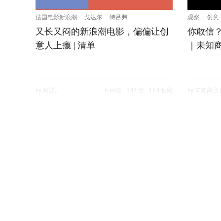
法国电影新浪潮
戈达尔
特吕弗
观察
创意
又长又闷的新浪潮电影，偏偏让创
你敢信
意人上瘾 | 清单
｜未知
by 阿诚。
6 评论
344 赞
154 收藏
by 未知商店 |