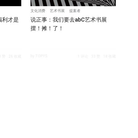
文化消费
艺术书展
提案者
福利才是
说正事：我们要去abC艺术书展
摆！摊！了！
by TOPYS.
0 赞
26 收藏
1 评论
33 赞
18 收藏