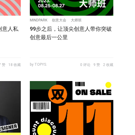
MINDPARK
创意大会
大师班
创意人私
99步之后，让顶尖创意人带你突破
！
创意最后一公里
by TOPYS.
7 赞
18 收藏
0 评论
9 赞
2 收藏