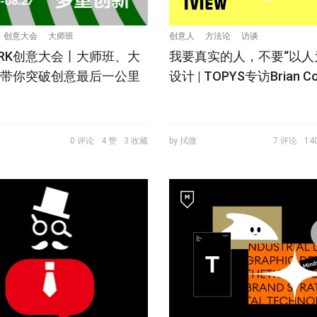
创意大会
大师班
创意人
方法论
访谈
PARK创意大会丨大师班、大
我要真实的人，不要“以人
，带你突破创意最后一公里
设计 | TOPYS专访Brian Col
0 评论
4 赞
3 收藏
by 拭微
7 评论
14