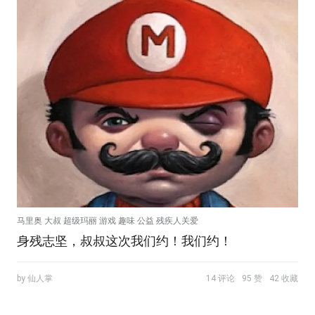
马里奥 大叔 超级玛丽 游戏 趣味 公益 残疾人关爱
身残志坚，叔叔这次我们约！我们约！
by 仙人掌
14 评论
95 赞
42 收藏