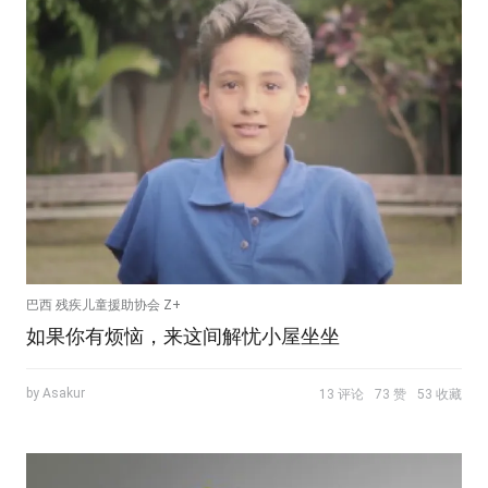
巴西 残疾儿童援助协会 Z+
如果你有烦恼，来这间解忧小屋坐坐
by Asakur
13 评论
73 赞
53 收藏