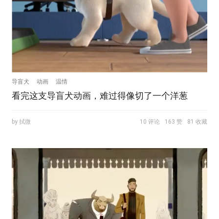
导盲犬
动画
温情
看完这支导盲犬动画，难过得像切了一个洋葱
by 拭微
10 评论
163 赞
81 收藏