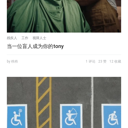
残疾人
工作
视障人士
当一位盲人成为你的tony
by 秩秩
1 评论
23 赞
12 收藏