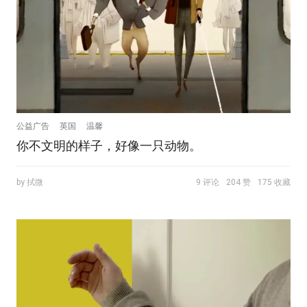
公益广告
英国
温馨
你不文明的样子，好像一只动物。
by 拭微
9 评论
204 赞
175 收藏