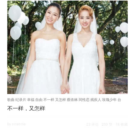
歌曲 纪录片 幸福 自由 不一样 又怎样 蔡依林 同性恋 残疾人 玫瑰少年 台
不一样，又怎样
湾
by sciascia
23 评论
200 赞
78 收藏