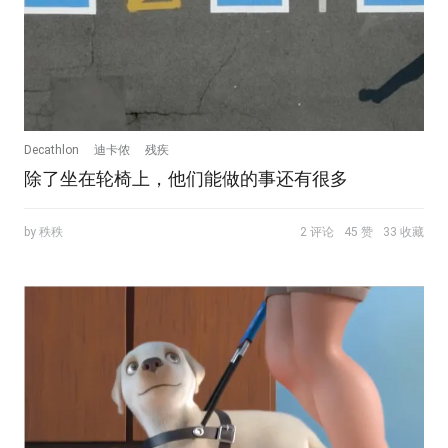
Decathlon
迪卡侬
残疾
除了坐在轮椅上，他们能做的事还有很多
by 秩秩
2 评论
45 赞
33 收藏