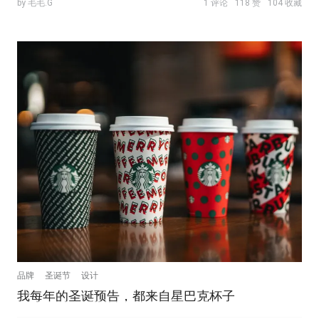
by 毛毛.G
1 评论
118 赞
104 收藏
品牌
圣诞节
设计
我每年的圣诞预告，都来自星巴克杯子