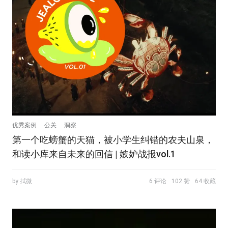
优秀案例
公关
洞察
第一个吃螃蟹的天猫，被小学生纠错的农夫山泉，
和读小库来自未来的回信 | 嫉妒战报vol.1
by 拭微
6 评论
102 赞
64 收藏