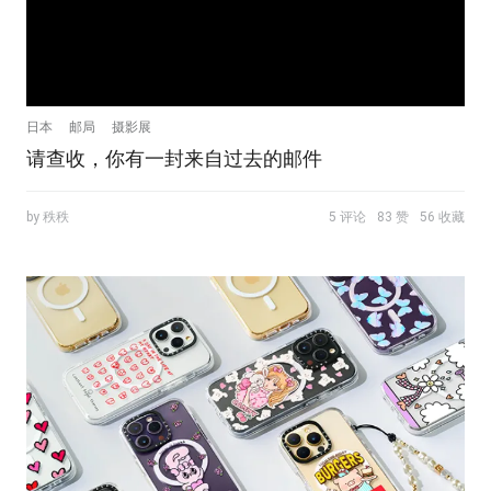
日本
邮局
摄影展
请查收，你有一封来自过去的邮件
by 秩秩
5 评论
83 赞
56 收藏