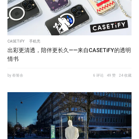
CASETiFY
手机壳
出彩更清透，陪伴更长久——来自CASETiFY的透明
情书
by 舂箐余
6 评论
49 赞
24 收藏