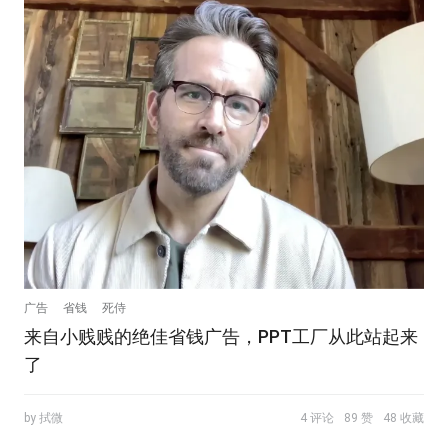
广告
省钱
死侍
来自小贱贱的绝佳省钱广告，PPT工厂从此站起来
了
by 拭微
4 评论
89 赞
48 收藏