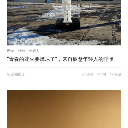
燃烧
蜡烛
年轻人
“青春的花火要燃尽了”，来自疲惫年轻人的呼唤
by 昌圈圈仔
22 评论
107 赞
49 收藏