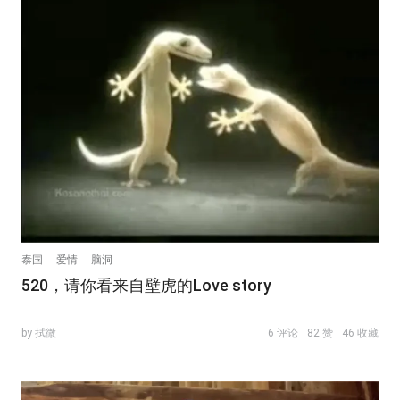
泰国
爱情
脑洞
520，请你看来自壁虎的Love story
by 拭微
6 评论
82 赞
46 收藏