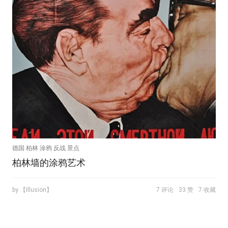
德国 柏林 涂鸦 反战 景点
柏林墙的涂鸦艺术
by 【Illusion】
7 评论
33 赞
7 收藏