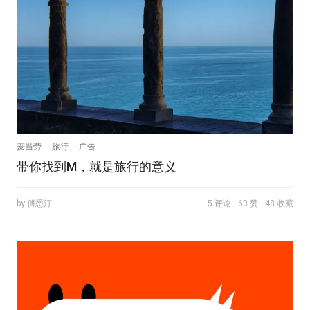
麦当劳
旅行
广告
带你找到M，就是旅行的意义
by 傅悉汀
5 评论
63 赞
48 收藏