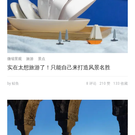
微缩景观
旅游
景点
实在太想旅游了！只能自己来打造风景名胜
by 鲸鱼
8 评论
210 赞
133 收藏