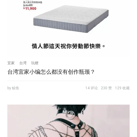
宜家
台湾
玩梗
台湾宜家小编怎么都没有创作瓶颈？
by 鲸鱼
14 评论
230 赞
129 收藏