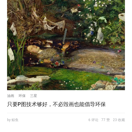
油画
环保
三星
只要P图技术够好，不必毁画也能倡导环保
by 鲸鱼
6 评论
77 赞
23 收藏