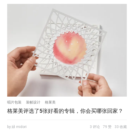
唱片包装
装帧设计
格莱美
格莱美评选了5张好看的专辑，你会买哪张回家？
by 緑 midori
3 评论
79 赞
33 收藏