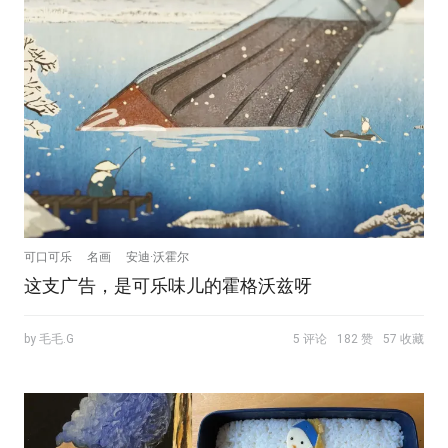
可口可乐
名画
安迪·沃霍尔
这支广告，是可乐味儿的霍格沃兹呀
by 毛毛.G
5 评论
182 赞
57 收藏