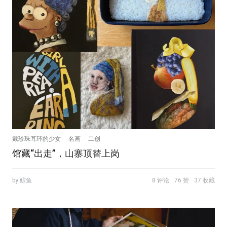
戴珍珠耳环的少女
名画
二创
馆藏“出走”，山寨顶替上岗
by 鲸鱼
8 评论
76 赞
37 收藏