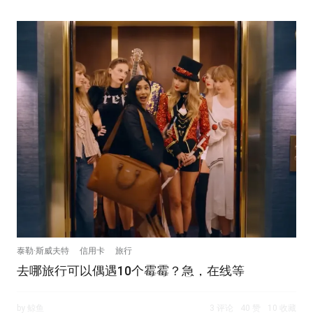
泰勒·斯威夫特
信用卡
旅行
去哪旅行可以偶遇10个霉霉？急，在线等
by 鲸鱼
3 评论
40 赞
10 收藏