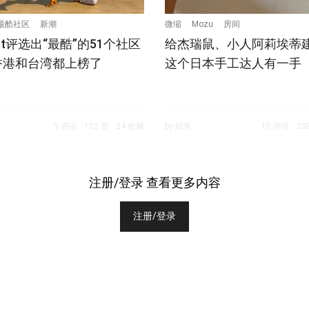
最酷社区
新潮
微缩
Mozu
房间
Out评选出“最酷”的51个社区
给杰瑞鼠、小人阿莉埃蒂
香港和台湾都上榜了
这个日本手工达人有一手
9 评论
112 赞
24 收藏
by 鲸鱼
10 评论
20
注册/登录 查看更多内容
注册/登录