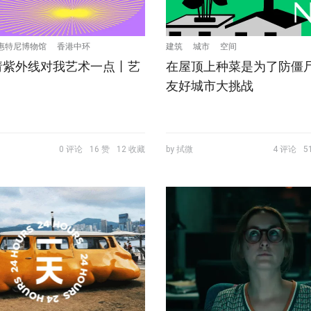
惠特尼博物馆
香港中环
建筑
城市
空间
请紫外线对我艺术一点丨艺
在屋顶上种菜是为了防僵尸
友好城市大挑战
0 评论
16 赞
12 收藏
by 拭微
4 评论
5