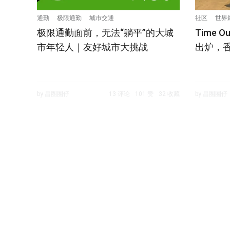
通勤
极限通勤
城市交通
社区
世界
极限通勤面前，无法“躺平”的大城
Time 
市年轻人｜友好城市大挑战
出炉，
by 昌圈圈仔
13 评论
101 赞
32 收藏
by 昌圈圈仔