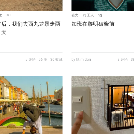
龙
M+
喜力
打工人
酒
关后，我们去西九龙暴走两
加班在黎明破晓前
一天
5 评论
56 赞
30 收藏
by 緑 midori
3 评论
3