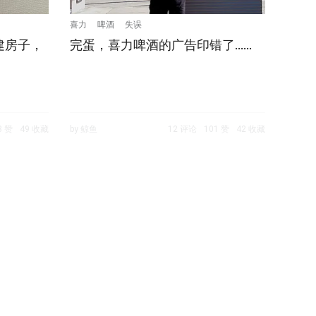
喜力
啤酒
失误
建房子，
完蛋，喜力啤酒的广告印错了……
8 赞
49 收藏
by 鲸鱼
12 评论
101 赞
42 收藏