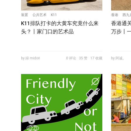
装置
公共艺术
K11
香港
西九
K11排队打卡的大黄车究竟什么来
香港通
头？丨家门口的艺术品
万步丨
by 緑 midori
0 评论
35 赞
17 收藏
by 阿诚。