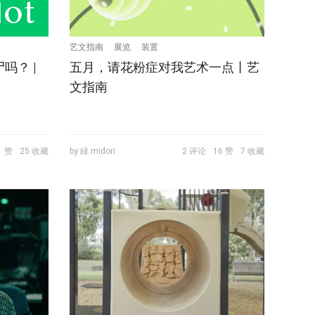
艺文指南
展览
装置
吗？ |
五月，请花粉症对我艺术一点丨艺
文指南
1 赞
25 收藏
by 緑 midori
2 评论
16 赞
7 收藏