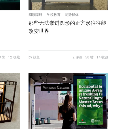
阅读障碍
学校教育
弱势群体
那些无法嵌进圆形的正方形往往能
改变世界
8 赞
12 收藏
by 鲸鱼
2 评论
50 赞
14 收藏