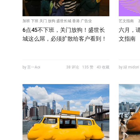
加班 下班 关门 放狗 盛世长城 香港 广告业
艺文指南
6点45不下班，关门放狗！盛世长
六月，
城这么屌，必须扩散给客户看到！
文指南
by 言一Aoi
38 评论
135 赞
43 收藏
by 緑 midori