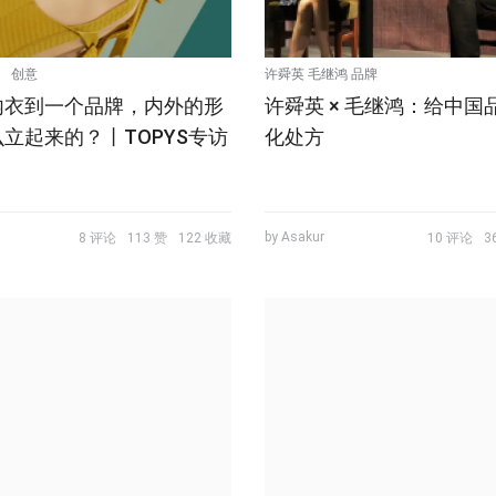
创意
许舜英 毛继鸿 品牌
内衣到一个品牌，内外的形
许舜英 × 毛继鸿：给中国
立起来的？丨TOPYS专访
化处方
by Asakur
8 评论
113 赞
122 收藏
10 评论
3