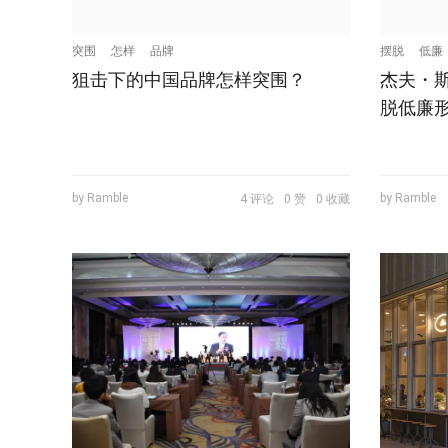
突围
怎样
品牌
摆脱
低廉
狙击下的中国品牌怎样突围？
杰夫・
脱低廉
by Ramble
by Ramble
4 评论
0 赞
0 收藏