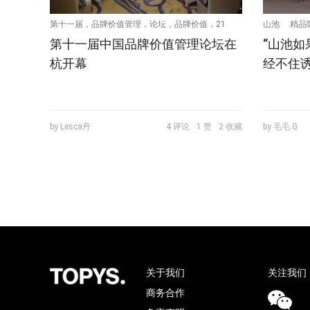
第十一届，品牌价值管理，论坛，品牌价值，21
山池
精品
第十一届中国品牌价值管理论坛在
“山池
世纪传媒，21世纪品牌研究中心
杭开幕
经不住诱
by Lesca丹
4 评论
1 赞
2 收藏
by 毛毛.G
关于我们
关注我们
商务合作