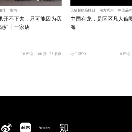
咖啡
空间
天猫超级品牌日
南方周末
中国品
如果开不下去，只可能因为我
中国有龙，是区区凡人偏
惑”丨一家店
海
by TOPYS.
10 评论
160 赞
76 收藏
0 评论