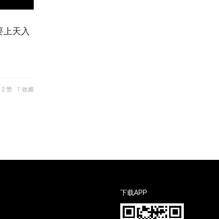
牌
要上天入
2 赞
1 收藏
下载APP