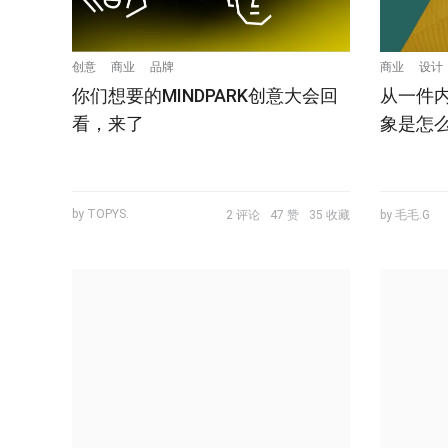
创意
商业
品牌
商业
设计
你们想要的MINDPARK创意大会回
从一件
看，来了
象是怎么
by TOPYS.
2 评论
47 赞
35 收藏
by 毛毛.G