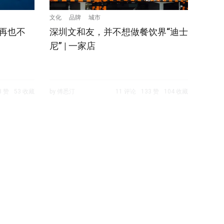
文化
品牌
城市
我再也不
深圳文和友，并不想做餐饮界“迪士
尼” | 一家店
3 赞
53 收藏
by 傅悉汀
11 评论
133 赞
104 收藏