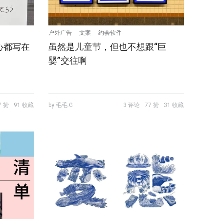
户外广告
文案
约会软件
心都写在
虽然是儿童节，但也不想跟“巨
婴”交往啊
7 赞
91 收藏
by 毛毛.G
3 评论
77 赞
31 收藏