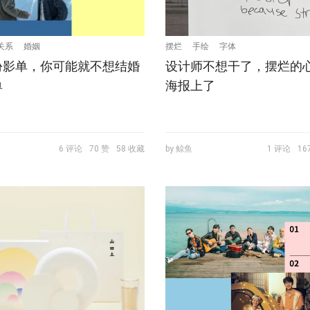
关系
婚姻
摆烂
手绘
字体
份影单，你可能就不想结婚
设计师不想干了，摆烂的
单
海报上了
6 评论
70 赞
58 收藏
by 鲸鱼
1 评论
16