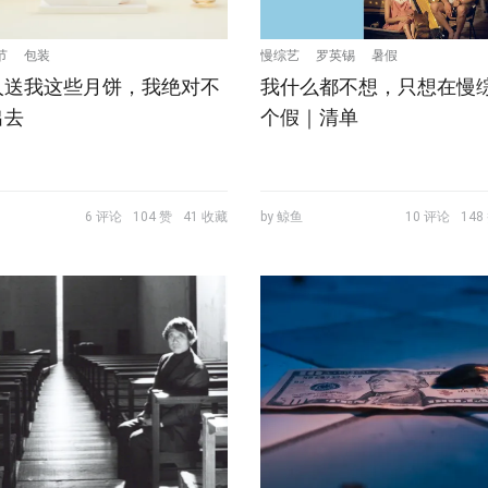
节
包装
慢综艺
罗英锡
暑假
人送我这些月饼，我绝对不
我什么都不想，只想在慢
出去
个假｜清单
6 评论
104 赞
41 收藏
by 鲸鱼
10 评论
148