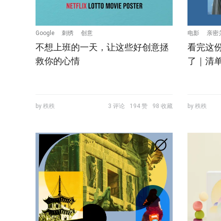
Google
刺绣
创意
电影
亲密
不想上班的一天，让这些好创意拯
看完这
救你的心情
了｜清
by 秩秩
3 评论
194 赞
98 收藏
by 秩秩