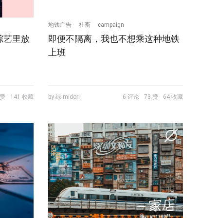
地铁广告
社畜
campaign
综艺里放
即便不隔离，我也不想乘这种地铁
上班
 赞
141 收藏
by 緑 midori
6 评论
73 赞
64 收藏