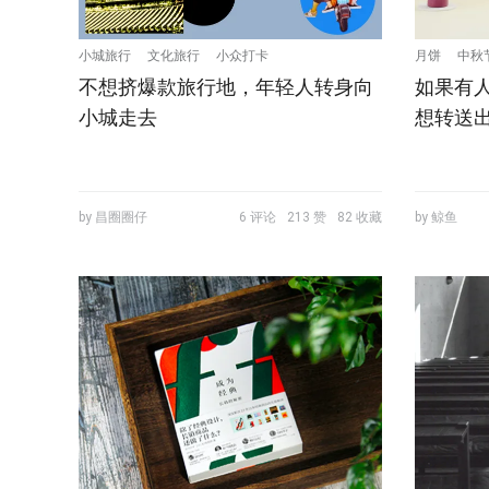
小城旅行
文化旅行
小众打卡
月饼
中秋
不想挤爆款旅行地，年轻人转身向
如果有
小城走去
想转送
by 昌圈圈仔
6 评论
213 赞
82 收藏
by 鲸鱼