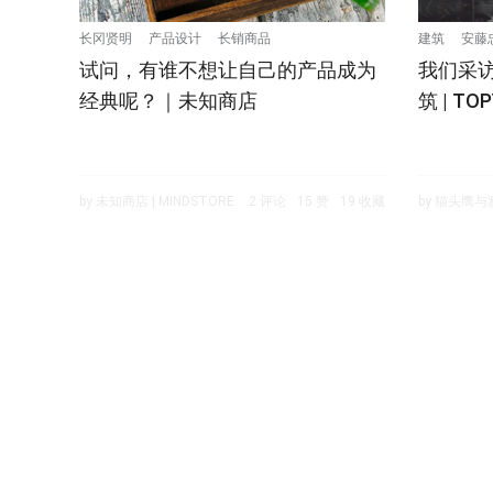
长冈贤明
产品设计
长销商品
建筑
安藤
试问，有谁不想让自己的产品成为
我们采
经典呢？｜未知商店
筑 | T
by 未知商店 | MINDSTORE
2 评论
15 赞
19 收藏
by 猫头鹰