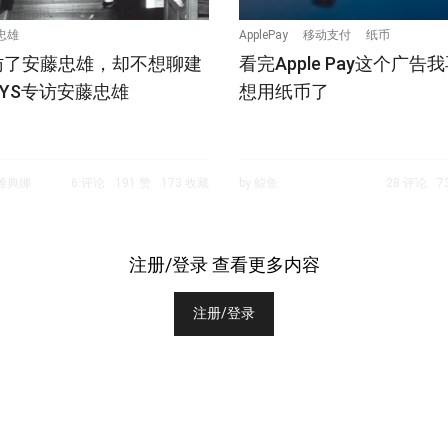
忠雄
ApplePay
移动支付
纸币
访了安藤忠雄，却不想聊建
看完Apple Pay这个广告
OPYS专访安藤忠雄
想用纸币了
与雅典娜
6 评论
191 赞
173 收藏
by 鲸鱼
28 评论
7
注册/登录 查看更多内容
注册/登录