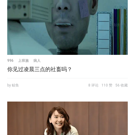
996
上班族
病人
你见过凌晨三点的社畜吗？
by 鲸鱼
8 评论
110 赞
56 收藏