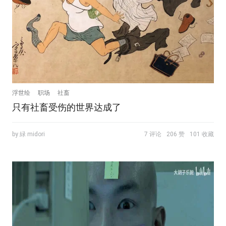
浮世绘
职场
社畜
只有社畜受伤的世界达成了
by 緑 midori
7 评论
206 赞
101 收藏