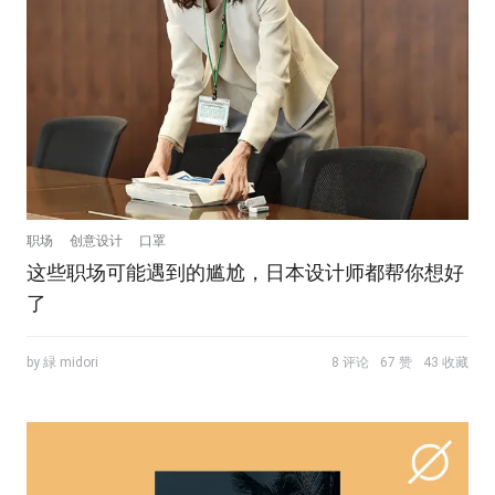
职场
创意设计
口罩
这些职场可能遇到的尴尬，日本设计师都帮你想好
了
by 緑 midori
8 评论
67 赞
43 收藏