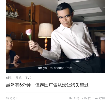
创意
灵感
TVC
虽然有6分钟，但泰国广告从没让我失望过
by 毛毛.G
37 评论
215 赞
142 收藏