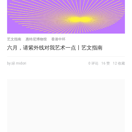
艺文指南
惠特尼博物馆
香港中环
六月，请紫外线对我艺术一点丨艺文指南
by 緑 midori
0 评论
16 赞
12 收藏