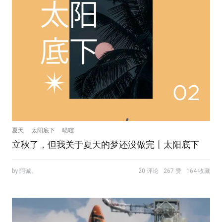
夏天
太阳底下
喷嚏
立秋了，但我关于夏天的梦还没做完丨太阳底下
by 阿诚。
20 评论
267 赞
164 收藏