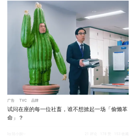
广告
TVC
品牌
试问在座的每一位社畜，谁不想掀起一场「偷懒革
命」？
by 陸小捌✨
21 评论
178 赞
153 收藏