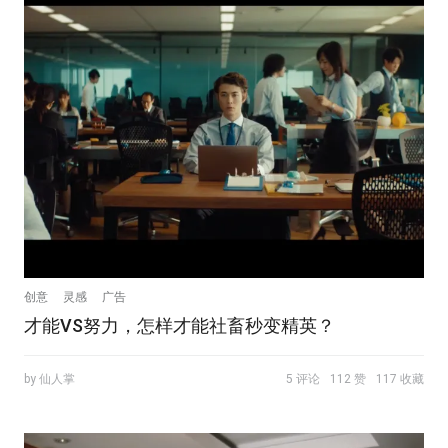
创意
灵感
广告
才能VS努力，怎样才能社畜秒变精英？
by 仙人掌
5 评论
112 赞
117 收藏