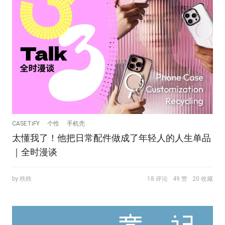
CASETiFY
个性
手机壳
太懂我了！他把日常配件做成了年轻人的人生单品
｜全时漫谈
by 秩秩
18 评论
49 赞
20 收藏