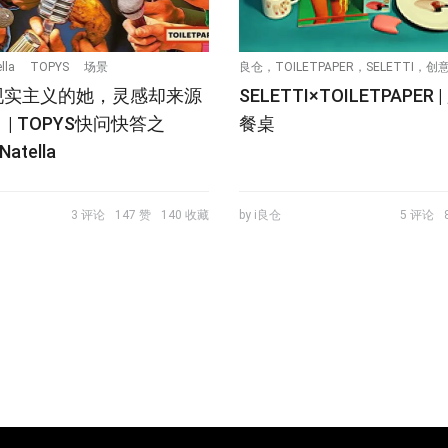
lla
TOPYS
场景
良仓，TOILETPAPER，SELETTI，
现实主义的她，灵感却来源
SELETTI×TOILETPAPER
 | TOPYS快问快答之
餐桌
Natella
3 评论
147 赞
140 收藏
by i良仓
5 评论