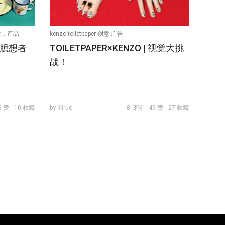
创意，产品
kenzo toiletpaper 创意 广告
 | 臆想者
TOILETPAPER×KENZO | 视觉大挑
战！
8 赞
10 收藏
by 弱ruo
8 评论
49 赞
27 收藏