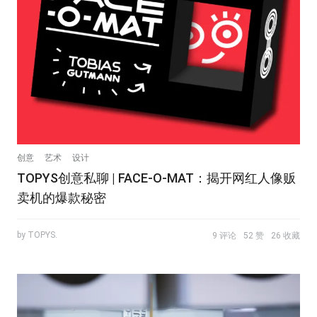
创意
艺术
设计
TOPYS创意私聊 | FACE-O-MAT：揭开网红人像贩
卖机的爆款秘密
by TOPYS.
9 评论
52 赞
26 收藏