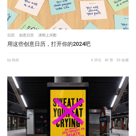
日历
创意日历
清明上河图
用这些创意日历，打开你的2024吧
by 秩秩
6 评论
45 赞
30 收藏