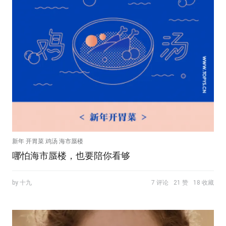
新年 开胃菜 鸡汤 海市蜃楼
哪怕海市蜃楼，也要陪你看够
by 十九
7 评论
21 赞
18 收藏