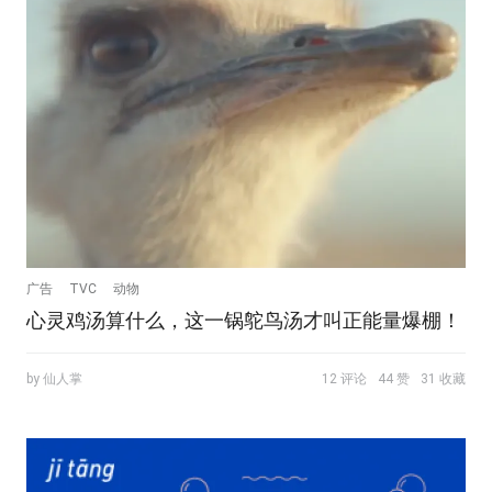
广告
TVC
动物
心灵鸡汤算什么，这一锅鸵鸟汤才叫正能量爆棚！
by 仙人掌
12 评论
44 赞
31 收藏