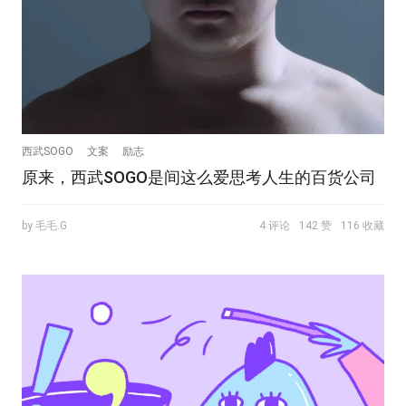
西武SOGO
文案
励志
原来，西武SOGO是间这么爱思考人生的百货公司
by 毛毛.G
4 评论
142 赞
116 收藏