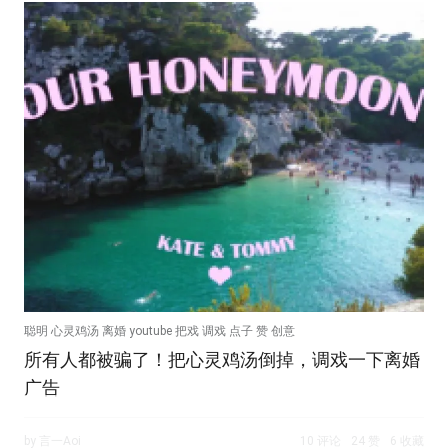
聪明 心灵鸡汤 离婚 youtube 把戏 调戏 点子 赞 创意
所有人都被骗了！把心灵鸡汤倒掉，调戏一下离婚
广告
by 言一Aoi
10 评论
24 赞
6 收藏