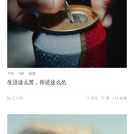
TVC
GIF
创意
生活这么苦，你还这么怂
by 三三33
11 评论
71 赞
116 收藏