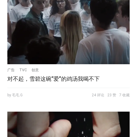
广告
TVC
创意
对不起，雪碧这碗“爱”的鸡汤我喝不下
by 毛毛.G
24 评论
23 赞
7 收藏