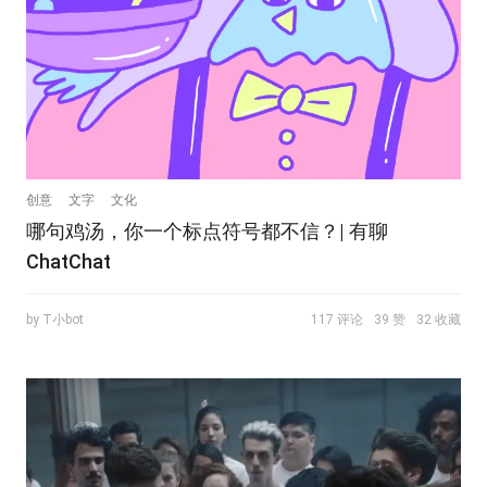
创意
文字
文化
哪句鸡汤，你一个标点符号都不信？| 有聊
ChatChat
by T小bot
117 评论
39 赞
32 收藏