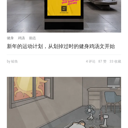
健身
鸡汤
励志
新年的运动计划，从划掉过时的健身鸡汤文开始
by 鲸鱼
4 评论
87 赞
33 收藏