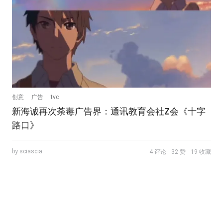
创意
广告
tvc
新海诚再次荼毒广告界：通讯教育会社Z会《十字
路口》
by sciascia
4 评论
32 赞
19 收藏