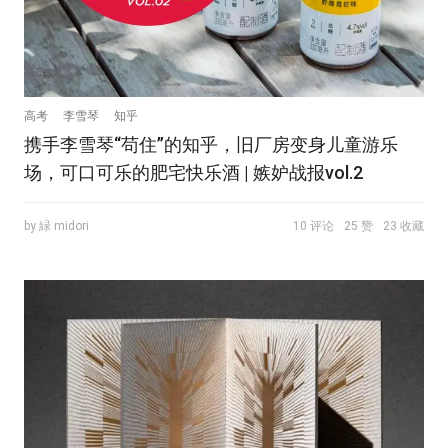
高考
李雪琴
知乎
携手李雪琴“苟住”的知乎，旧厂房变身儿童游乐
场，可口可乐的肥宅快乐酒 | 嫉妒战报vol.2
by 緑 midori
10 评论
25 赞
23 收藏