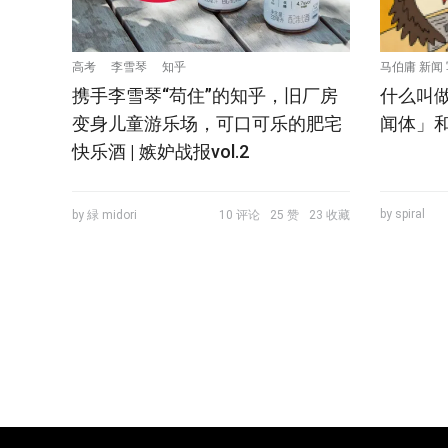
高考
李雪琴
知乎
马伯庸 新闻
携手李雪琴“苟住”的知乎，旧厂房
什么叫
体 知乎
变身儿童游乐场，可口可乐的肥宅
闻体」
快乐酒 | 嫉妒战报vol.2
by spiral
by 緑 midori
10 评论
25 赞
23 收藏