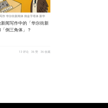
 写作 华尔街新闻体 倒金字塔体 新华
做新闻写作中的「华尔街新
和「倒三角体」？
13 评论
36 赞
36 收藏