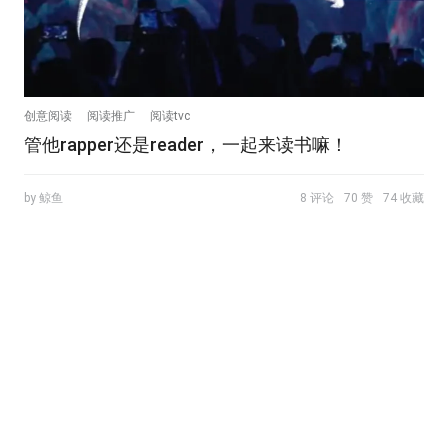
创意阅读
阅读推广
阅读tvc
管他rapper还是reader，一起来读书嘛！
by 鲸鱼
8 评论
70 赞
74 收藏