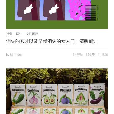
抖音
网红
女性困境
消失的秀才以及早就消失的女人们丨清醒蹦迪
by 緑 midori
14 评论
150 赞
41 收藏