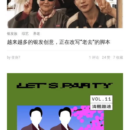
银发族
综艺
养老
越来越多的银发创意，正在改写“老去”的脚本
by 变身7
1 评论
24 赞
7 收藏