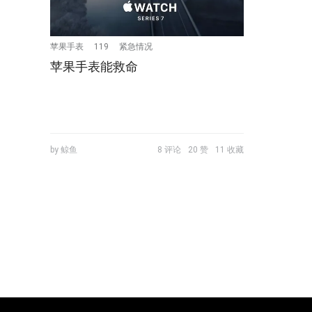
苹果手表
119
紧急情况
苹果手表能救命
by 鲸鱼
8 评论
20 赞
11 收藏