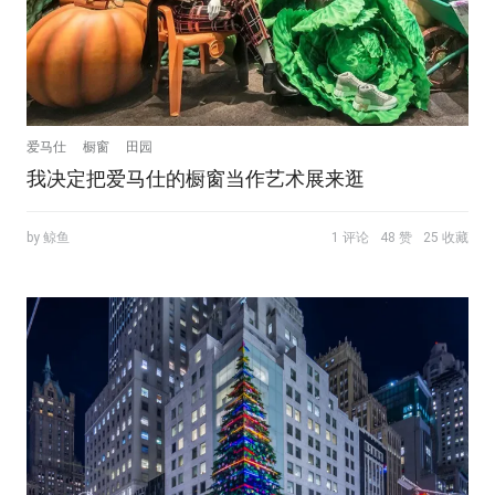
爱马仕
橱窗
田园
我决定把爱马仕的橱窗当作艺术展来逛
by 鲸鱼
1 评论
48 赞
25 收藏