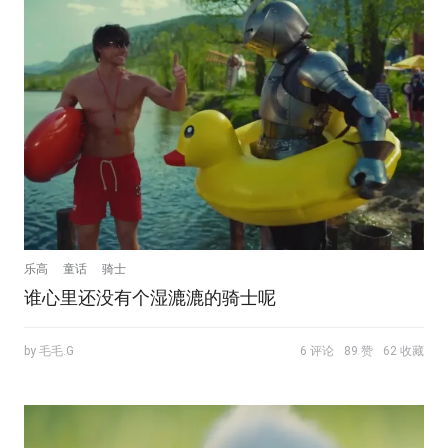
乐高
童话
骑士
谁心里还没有个湿漉漉的骑士呢
by 毛毛.G
6 评论
89 赞
62 收藏