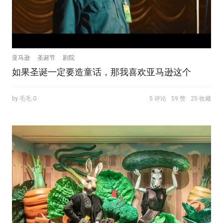
亚马逊
圣诞节
剧院
如果圣诞一定要造童话，那我喜欢亚马逊这个
by 毛毛.G
5 评论
59 赞
25 收藏