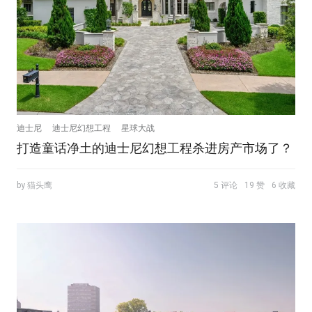
迪士尼
迪士尼幻想工程
星球大战
打造童话净土的迪士尼幻想工程杀进房产市场了？
by 猫头鹰
5 评论
19 赞
6 收藏