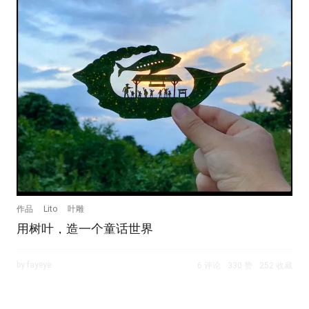
作品
Lito
叶雕
用树叶，造一个童话世界
by fayeye
6 评论
330 赞
252 收藏