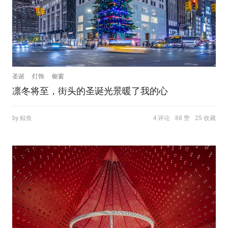
圣诞
灯饰
橱窗
凛冬将至，街头的圣诞光景暖了我的心
by 鲸鱼
4 评论
88 赞
25 收藏