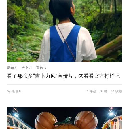
爱知县
吉卜力
宣传片
看了那么多“吉卜力风”宣传片，来看看官方打样吧
by 毛毛.G
4 评论
76 赞
47 收藏