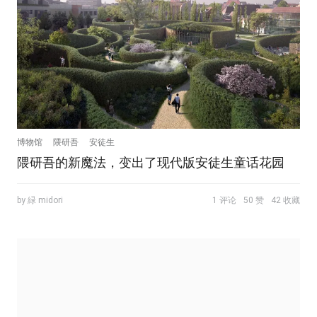
博物馆
隈研吾
安徒生
隈研吾的新魔法，变出了现代版安徒生童话花园
by 緑 midori
1 评论
50 赞
42 收藏