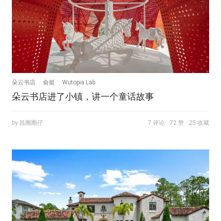
朵云书店
俞挺
Wutopia Lab
朵云书店进了小镇，讲一个童话故事
by 昌圈圈仔
7 评论
72 赞
25 收藏