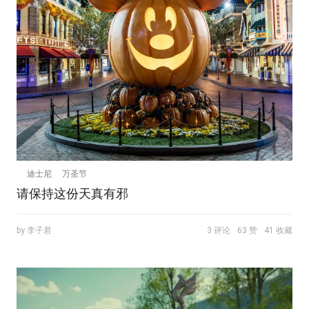
迪士尼
万圣节
请保持这份天真有邪
by 李子君
3 评论
63 赞
41 收藏