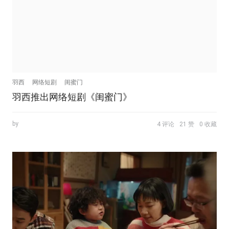
羽西
网络短剧
闺蜜门
羽西推出网络短剧《闺蜜门》
by
4 评论
21 赞
0 收藏