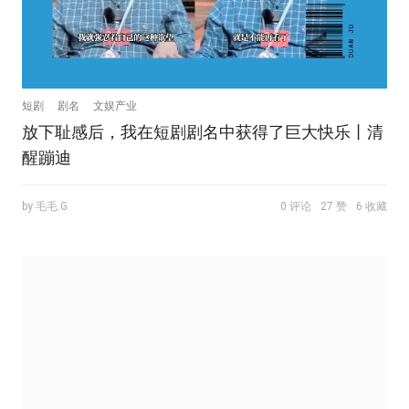
短剧
剧名
文娱产业
放下耻感后，我在短剧剧名中获得了巨大快乐丨清
醒蹦迪
by 毛毛.G
0 评论
27 赞
6 收藏