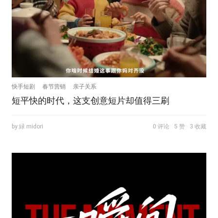
快手短剧
春节营销
亲子关系
短平快的时代，这支创意短片却值得三刷
by 緑 midori
0 评论
5 赞
3 收藏