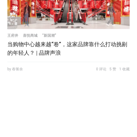
王府井
喜悦商城
“新国潮”
当购物中心越来越“卷”，这家品牌靠什么打动挑剔
的年轻人？ | 品牌声浪
by 舂箐余
0 评论
5 赞
1 收藏