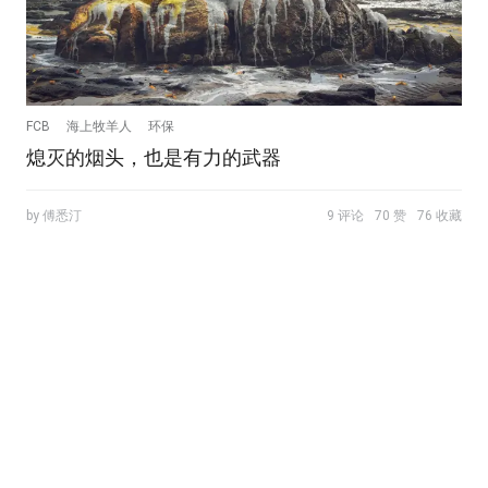
FCB
海上牧羊人
环保
熄灭的烟头，也是有力的武器
by 傅悉汀
9 评论
70 赞
76 收藏