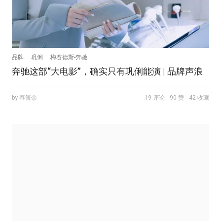
品牌
巩俐
梅赛德斯-奔驰
奔驰这部“大电影”，确实只有巩俐能演 | 品牌声浪
by 舂箐余
19 评论
90 赞
42 收藏