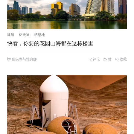
建筑
萨夫迪
栖息地
快看，你要的花园山海都在这栋楼里
by 猫头鹰与雅典娜
2 评论
25 赞
45 收藏