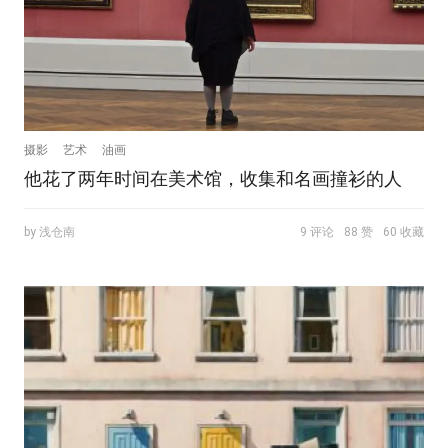
摄影
艺术
油画
他花了两年时间在美术馆，收集和名画撞衫的人
by 浅仓南
9 评论
88 赞
60 收藏