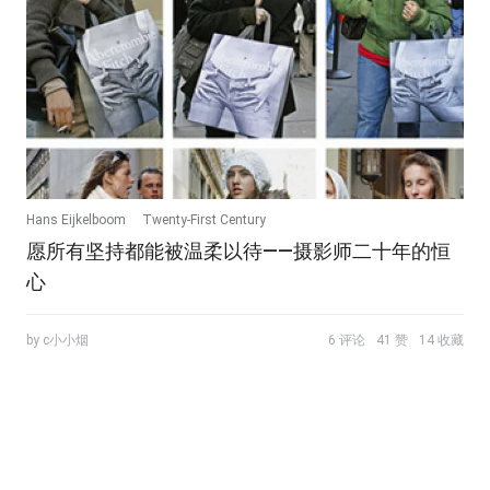
Hans Eijkelboom
Twenty-First Century
愿所有坚持都能被温柔以待——摄影师二十年的恒
坚持， 恒心， 专注， 二十年， 照片集， 撞衫， 服饰
心
by c小小烟
6 评论
41 赞
14 收藏