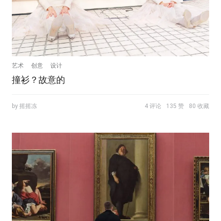
艺术
创意
设计
撞衫？故意的
by 摇摇冻
4 评论
135 赞
80 收藏