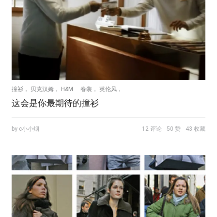
撞衫， 贝克汉姆， H&M
春装， 英伦风，
这会是你最期待的撞衫
by c小小烟
12 评论
50 赞
43 收藏