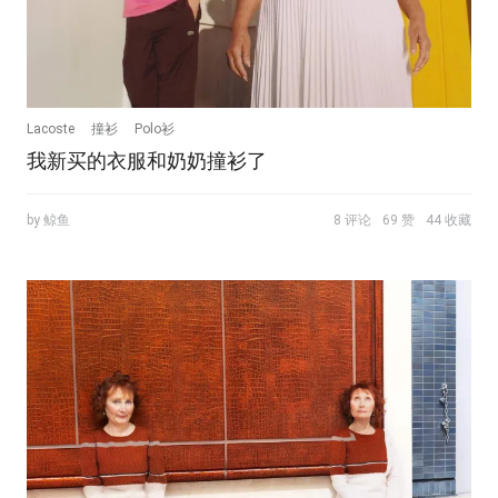
Lacoste
撞衫
Polo衫
我新买的衣服和奶奶撞衫了
by 鲸鱼
8 评论
69 赞
44 收藏