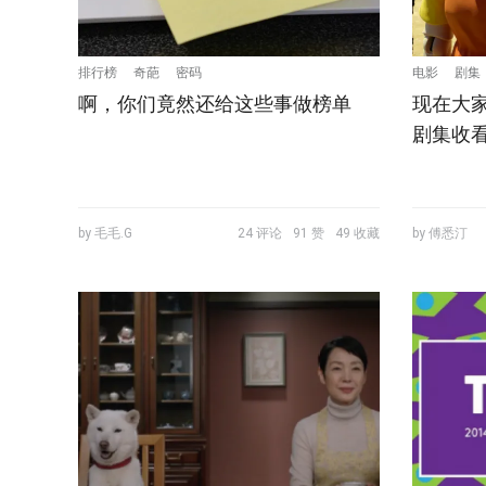
排行榜
奇葩
密码
电影
剧集
啊，你们竟然还给这些事做榜单
现在大
剧集收
by 毛毛.G
24 评论
91 赞
49 收藏
by 傅悉汀