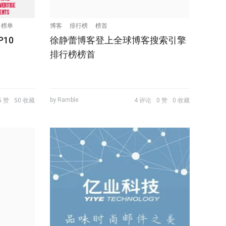
选 榜单
博客
排行榜
榜首
P10
徐静蕾博客登上全球博客搜索引擎
排行榜榜首
by Ramble
5 赞
50 收藏
4 评论
0 赞
0 收藏