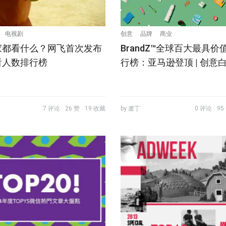
电视剧
创意
品牌
商业
家都看什么？网飞首次发布
BrandZ™全球百大最具价
看人数排行榜
行榜：亚马逊登顶 | 创意
7 评论
26 赞
19 收藏
by 盧丁
0 评论
95