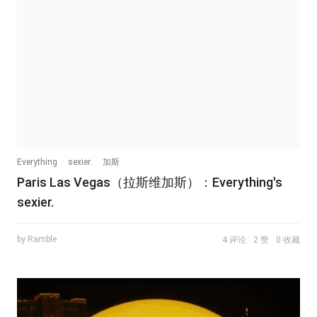
Everything
sexier.
加斯
Paris Las Vegas（拉斯维加斯）：Everything's
sexier.
by Ramble
4 评论
2 赞
0 收藏