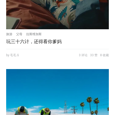
旅游
父母
拉斯维加斯
玩三十六计，还得看你爹妈
by 毛毛.G
3 评论
33 赞
8 收藏