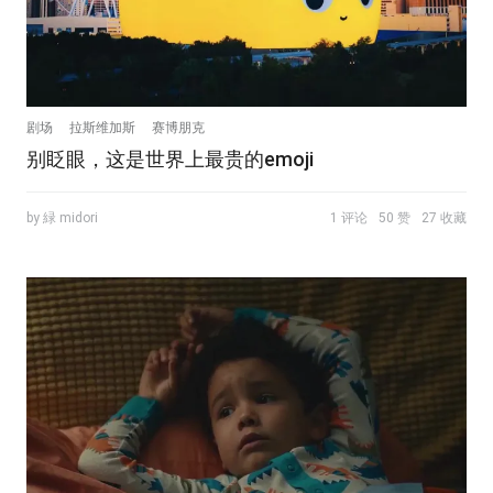
剧场
拉斯维加斯
赛博朋克
别眨眼，这是世界上最贵的emoji
by 緑 midori
1 评论
50 赞
27 收藏