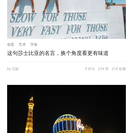
创意
艺术
字体
这句莎士比亚的名言，换个角度看更有味道
by 活腻
9 评论
234 赞
218 收藏