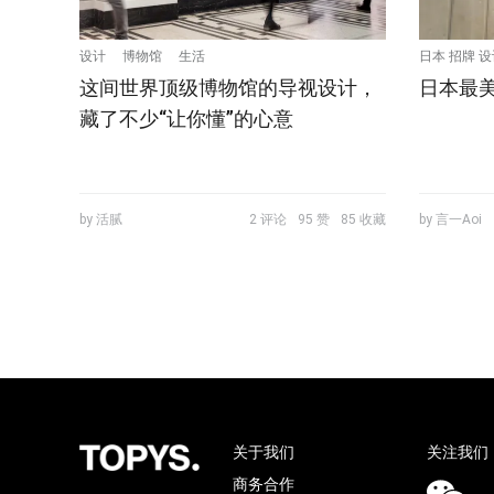
设计
博物馆
生活
日本 招牌 设
这间世界顶级博物馆的导视设计，
日本最
藏了不少“让你懂”的心意
by 活腻
2 评论
95 赞
85 收藏
by 言一Aoi
关于我们
关注我们
商务合作