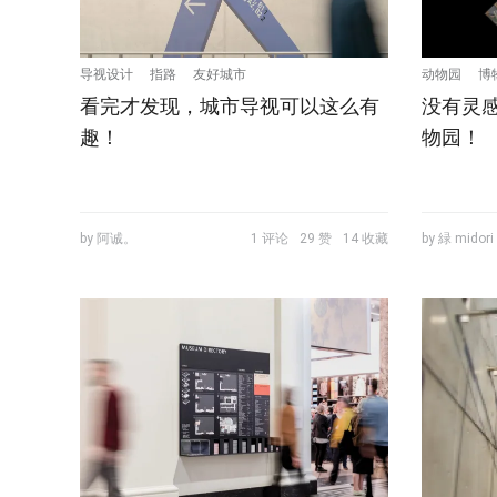
导视设计
指路
友好城市
动物园
博
看完才发现，城市导视可以这么有
没有灵
趣！
物园！
by 阿诚。
1 评论
29 赞
14 收藏
by 緑 midori