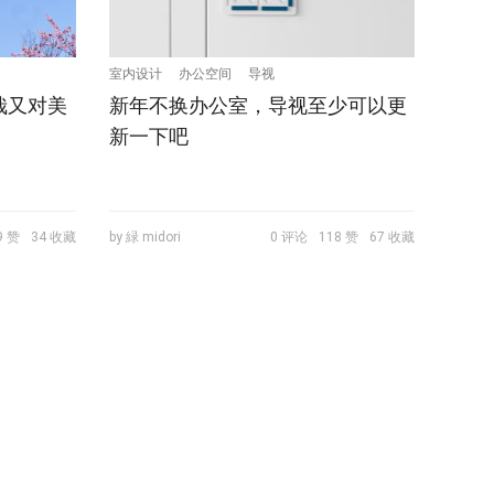
室内设计
办公空间
导视
哉又对美
新年不换办公室，导视至少可以更
新一下吧
9 赞
34 收藏
by 緑 midori
0 评论
118 赞
67 收藏