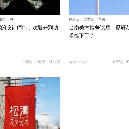
物馆
VI
原研哉
美术馆
坂茂
感的设计师们，欢迎来到动
台南美术馆争议后，原研
术馆下手了
4 评论
140 赞
91 收藏
by 緑 midori
0 评论
4