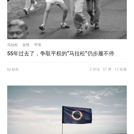
马拉松
女性
平等
55年过去了，争取平权的“马拉松”仍步履不停
by 鲸鱼
2 评论
57 赞
12 收藏