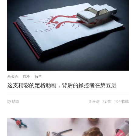
基金会
血栓
荷兰
这支精彩的定格动画，背后的操控者在第五层
by 拭微
3 评论
72 赞
104 收藏