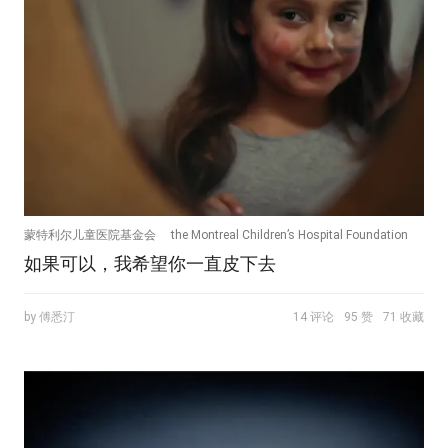
蒙特利尔儿童医院基金会
the Montreal Children’s Hospital Foundation
如果可以，我希望你一直皮下去
熊孩子
by 傅悉汀
14 评论
95 赞
71 收藏