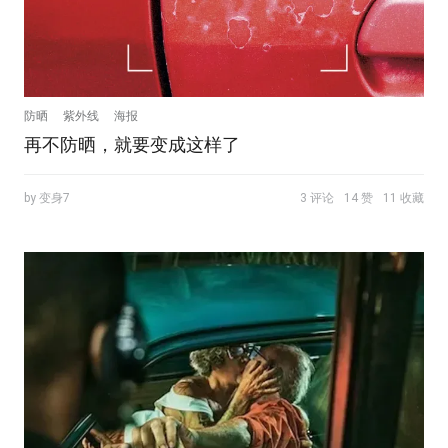
防晒
紫外线
海报
再不防晒，就要变成这样了
by 变身7
3 评论
14 赞
11 收藏