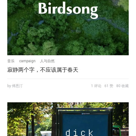
音乐
campaign
人与自然
寂静两个字，不应该属于春天
by 傅悉汀
1 评论
61 赞
80 收藏