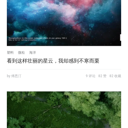
塑料
微粒
海洋
看到这样壮丽的星云，我却感到不寒而栗
by 傅悉汀
9 评论
82 赞
82 收藏