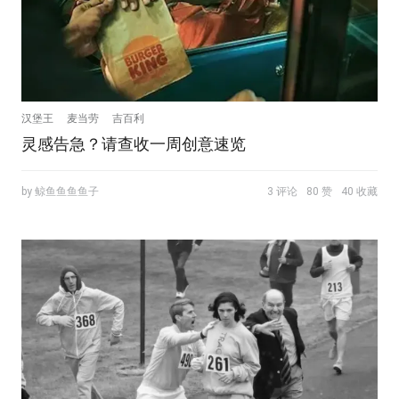
汉堡王
麦当劳
吉百利
灵感告急？请查收一周创意速览
by 鲸鱼鱼鱼鱼子
3 评论
80 赞
40 收藏