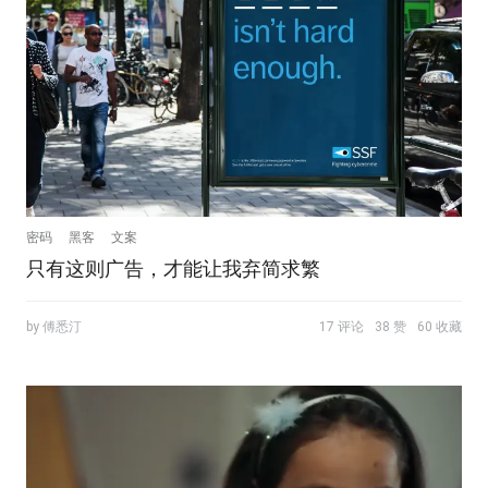
密码
黑客
文案
只有这则广告，才能让我弃简求繁
by 傅悉汀
17 评论
38 赞
60 收藏