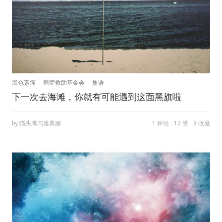
黑色素瘤
癌症救助基金会
旗语
下一次去海滩，你就有可能遇到这面黑旗啦
by 猫头鹰与雅典娜
1 评论
12 赞
8 收藏