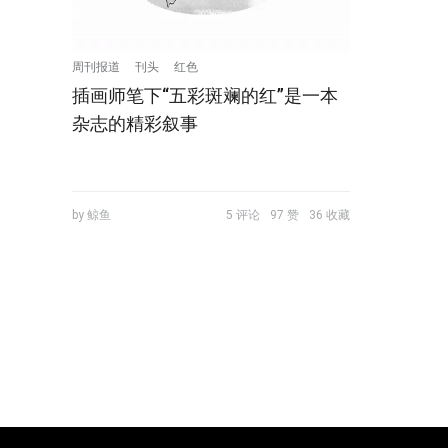
周刊报道
刊头
红色
插画师笔下“五彩斑斓的红”是一本
杂志的精彩叙事
by 鲸鱼
5 评论
97 赞
36 收藏