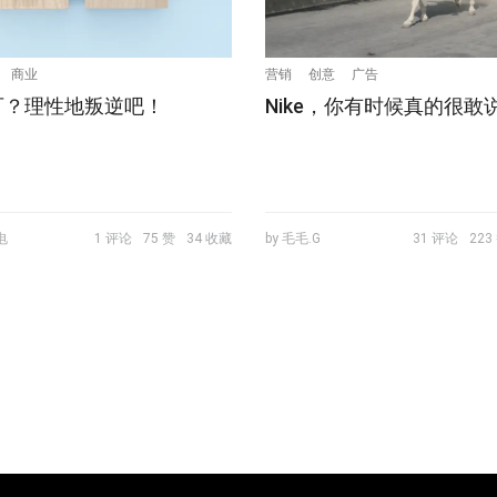
商业
营销
创意
广告
可？理性地叛逆吧！
Nike，你有时候真的很敢
电
1 评论
75 赞
34 收藏
by 毛毛.G
31 评论
223