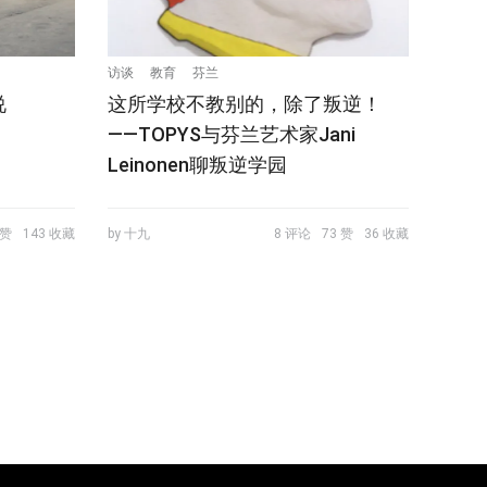
访谈
教育
芬兰
说
这所学校不教别的，除了叛逆！
——TOPYS与芬兰艺术家Jani
Leinonen聊叛逆学园
 赞
143 收藏
by 十九
8 评论
73 赞
36 收藏