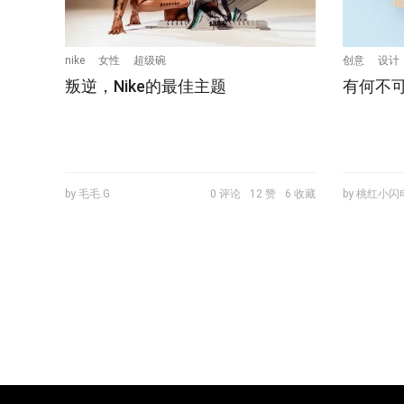
nike
女性
超级碗
创意
设计
叛逆，Nike的最佳主题
​有何不
by 毛毛.G
0 评论
12 赞
6 收藏
by 桃红小闪