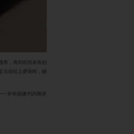
视率，再到前所未有的
是当你站上赛场时，确
—— 萨布丽娜·约内斯库