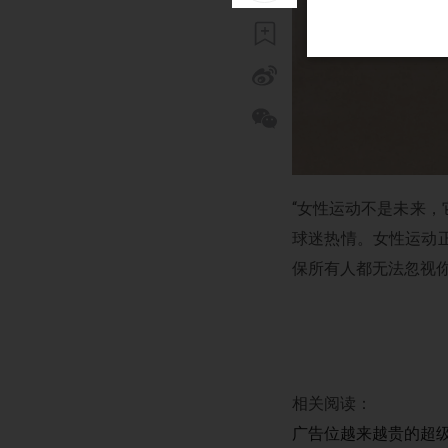
“女性运动不是未来
球迷热情。女性运动
保所有人都无法忽视你
相关阅读
：
广告位越来越贵的超