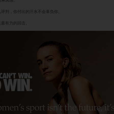
畅淋漓感。
么评判，你付出的汗水不会辜负你。
是最有力的回击。