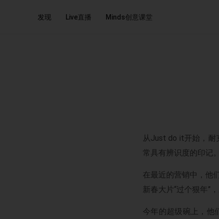
发现
Live直播
Minds创意课堂
从Just do it
常具有辨识度的印记
在最近的营销中，他们
新春大片“过个狠年”
今年的超级碗上，他们