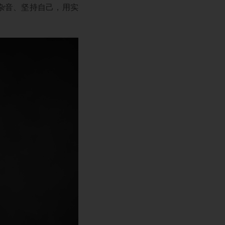
杂音、坚持自己，用实