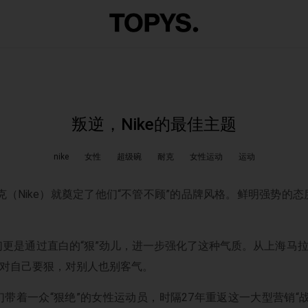
叛逆，Nike的最佳主题
nike
女性
超级碗
耐克
女性运动
运动
开始，耐克（Nike）就奠定了他们“不管不顾”的品牌风格。鲜明强势
。
更是通过直白的“狠”劲儿，进一步强化了这种气质。从上海马拉
，对自己要狠，对别人也别客气。
带着一众“狠绝”的女性运动员，时隔27年重返这一大型营销“战场”