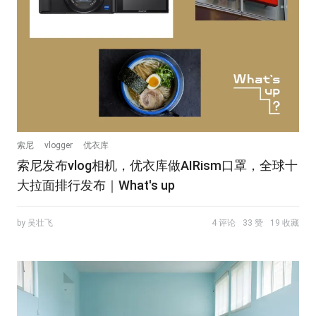
索尼
vlogger
优衣库
索尼发布vlog相机，优衣库做AIRism口罩，全球十
大拉面排行发布｜What's up
by 吴壮飞
4 评论
33 赞
19 收藏