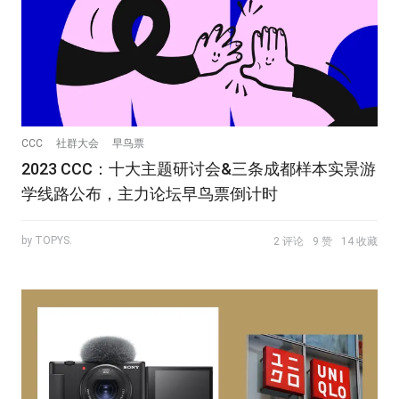
CCC
社群大会
早鸟票
2023 CCC：十大主题研讨会&三条成都样本实景游
学线路公布，主力论坛早鸟票倒计时
by TOPYS.
2 评论
9 赞
14 收藏