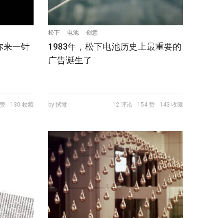
松下
电池
创意
你来一针
1983年，松下电池历史上最重要的
广告诞生了
 赞
130 收藏
by 拭微
12 评论
154 赞
143 收藏