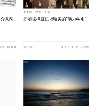
新加坡
樟宜
机场
不介意阅
新加坡樟宜机场唯美的“动力学雨”
by insun
4 赞
18 收藏
4 评论
11 赞
2 收藏