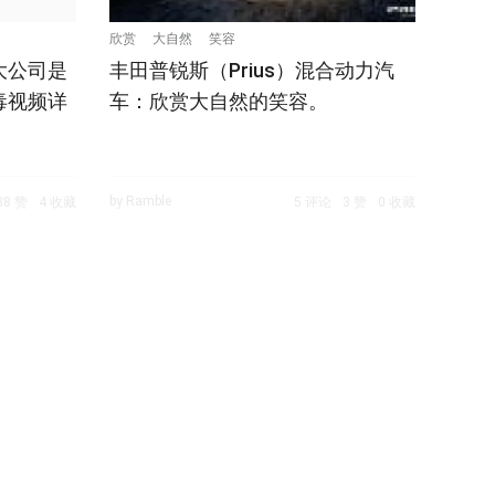
欣赏
大自然
笑容
大公司是
丰田普锐斯（Prius）混合动力汽
毒视频详
车：欣赏大自然的笑容。
by Ramble
38 赞
4 收藏
5 评论
3 赞
0 收藏