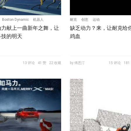
Boston Dynamic
机器人
耐克
创意
运动
动力献上一曲新年之舞，让
缺乏动力？来，让耐克给
科技的明天
鸡血
13 评论
41 赞
22 收藏
by 傅悉汀
15 评论
181