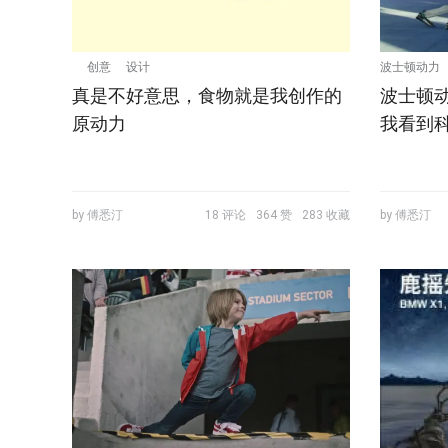
创意
设计
波士顿动力
真是不好意思，食物就是我创作的
波士顿
原动力
我看到
by 傅悉汀
18 评论
364 赞
283 收藏
by 傅悉汀