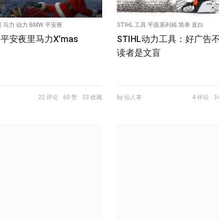
 马力 动力 BMW 平安夜
STIHL 工具 平面系列稿 简单 直白
:平安夜里马力X'mas
STIHL动力工具：好广告
读者是文盲
22 评论
60 赞
33 收藏
by 仙人掌
4 评论
3