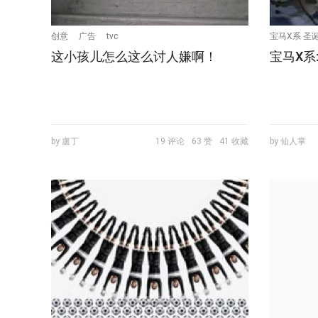
创意
广告
tvc
宝马X系 圣诞
这小孩儿怎么这么讨人嫌啊！
宝马X系
by 盧丁
19 评论
63 赞
41 收藏
by 仙人掌