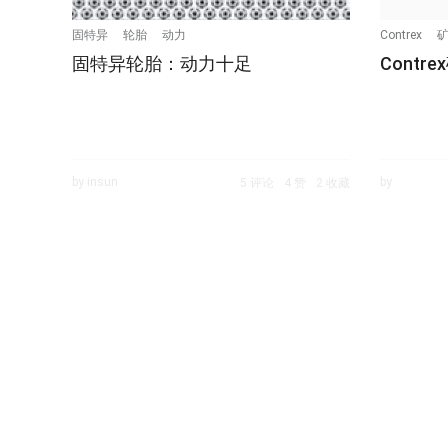
固特异
轮胎
动力
Contrex
固特异轮胎：动力十足
Cont
by insun
by
5 评论
4 赞
2 收藏