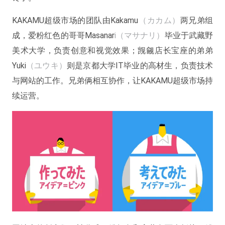
KAKAMU超级市场的团队由Kakamu
（カカム）
两兄弟组
成，爱粉红色的哥哥Masanar
i（マサナリ）
毕业于武藏野
美术大学，负责创意和视觉效果；觊觎店长宝座的弟弟
Yuki
（ユウキ）
则是京都大学IT毕业的高材生，负责技术
与网站的工作。兄弟俩相互协作，让KAKAMU超级市场持
续运营。