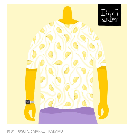
图片：©SUPER MARKET KAKAMU