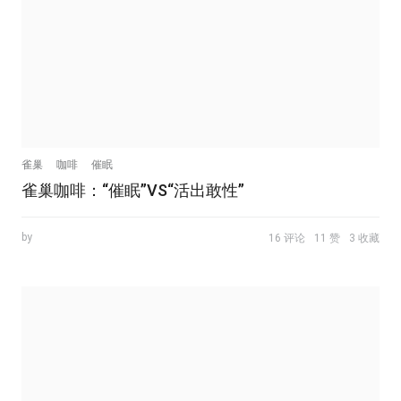
雀巢
咖啡
催眠
雀巢咖啡：“催眠”VS“活出敢性”
by
16 评论
11 赞
3 收藏