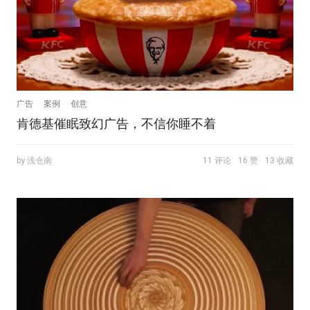
广告
案例
创意
肯德基催眠致幻广告，不信你睡不着
by 浅仓南
11 评论
16 赞
13 收藏