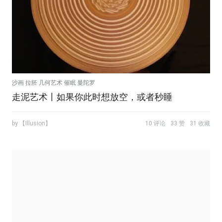
沙画 拉胚 几何艺术 催眠 曼陀罗
走泥艺术丨如果你此时想放空，或者秒睡
by 【Illusion】
10 评论
33 赞
31 收藏