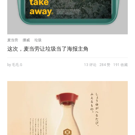
麦当劳
挪威
垃圾
这次，麦当劳让垃圾当了海报主角
by 毛毛.G
13 评论
284 赞
191 收藏