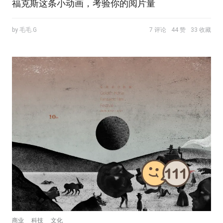
福克斯这条小动画，考验你的阅片量
by 毛毛.G
7 评论
44 赞
33 收藏
商业
科技
文化