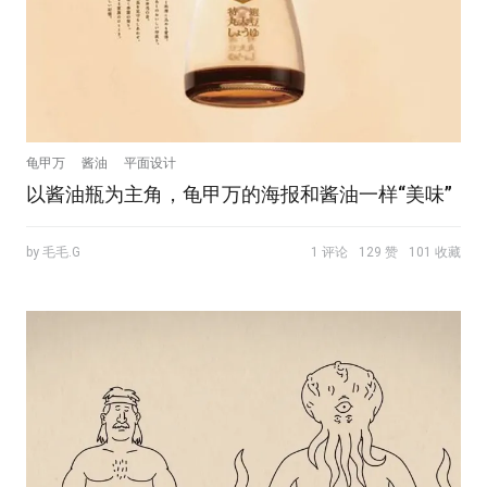
龟甲万
酱油
平面设计
以酱油瓶为主角，龟甲万的海报和酱油一样“美味”
by 毛毛.G
1 评论
129 赞
101 收藏