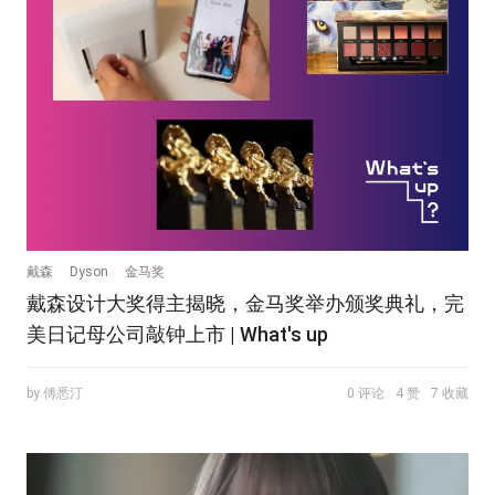
戴森
Dyson
金马奖
戴森设计大奖得主揭晓，金马奖举办颁奖典礼，完
美日记母公司敲钟上市 | What's up
by 傅悉汀
0 评论
4 赞
7 收藏