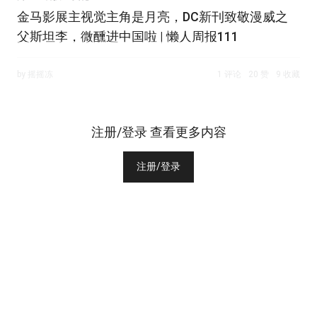
金马影展主视觉主角是月亮，DC新刊致敬漫威之
父斯坦李，微醺进中国啦 | 懒人周报111
by 摇摇冻
1 评论
20 赞
9 收藏
注册/登录 查看更多内容
注册/登录