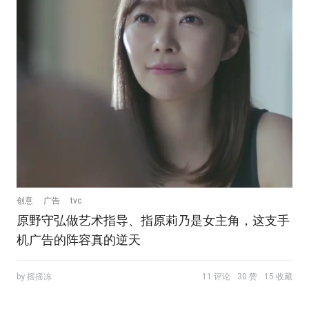
创意
广告
tvc
原野守弘做艺术指导、指原莉乃是女主角，这支手
机广告的阵容真的逆天
by 摇摇冻
11 评论
30 赞
15 收藏