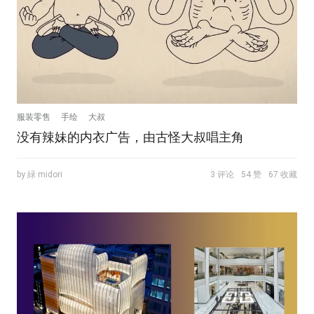
服装零售
手绘
大叔
没有辣妹的内衣广告，由古怪大叔唱主角
by 緑 midori
3 评论
54 赞
67 收藏