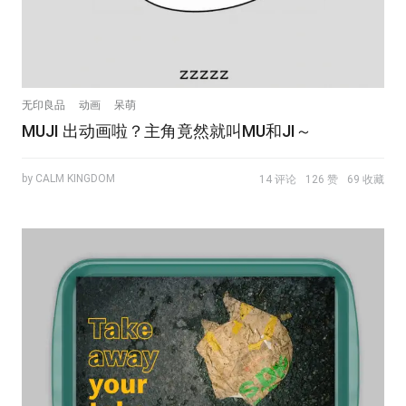
无印良品
动画
呆萌
MUJI 出动画啦？主角竟然就叫MU和JI～
by CALM KINGDOM
14 评论
126 赞
69 收藏