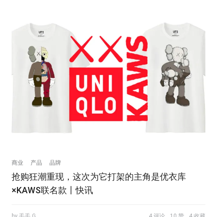
商业
产品
品牌
抢购狂潮重现，这次为它打架的主角是优衣库
×KAWS联名款丨快讯
by 毛毛.G
4 评论
10 赞
4 收藏